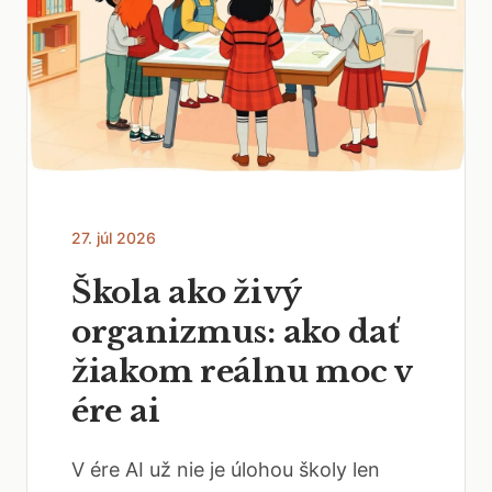
27. júl 2026
Škola ako živý
organizmus: ako dať
žiakom reálnu moc v
ére ai
V ére AI už nie je úlohou školy len