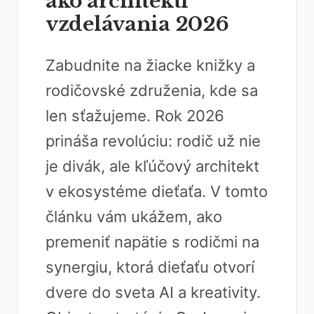
ako architekti
vzdelávania 2026
Zabudnite na žiacke knižky a
rodičovské združenia, kde sa
len sťažujeme. Rok 2026
prináša revolúciu: rodič už nie
je divák, ale kľúčový architekt
v ekosystéme dieťaťa. V tomto
článku vám ukážem, ako
premeniť napätie s rodičmi na
synergiu, ktorá dieťaťu otvorí
dvere do sveta AI a kreativity.