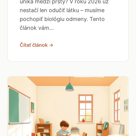
uniká medzi prsty? V roku 2026 už
nestačí len odučiť látku – musíme
pochopiť biológiu odmeny. Tento
článok vám...
Čítať článok →