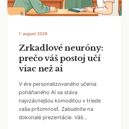
1. august 2026
Zrkadlové neuróny:
prečo váš postoj učí
viac než ai
V ére personalizovaného učenia
poháňaného AI sa stáva
najvzácnejšou komoditou v triede
vaša prítomnosť. Zabudnite na
dokonalé prezentácie. Váš...