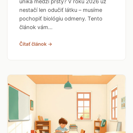
uniká medzi prsty? V roku 2026 už
nestačí len odučiť látku – musíme
pochopiť biológiu odmeny. Tento
článok vám...
Čítať článok →