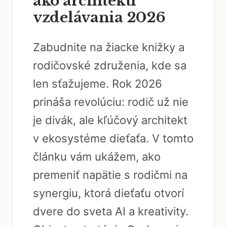
ako architekti
vzdelávania 2026
Zabudnite na žiacke knižky a
rodičovské združenia, kde sa
len sťažujeme. Rok 2026
prináša revolúciu: rodič už nie
je divák, ale kľúčový architekt
v ekosystéme dieťaťa. V tomto
článku vám ukážem, ako
premeniť napätie s rodičmi na
synergiu, ktorá dieťaťu otvorí
dvere do sveta AI a kreativity.