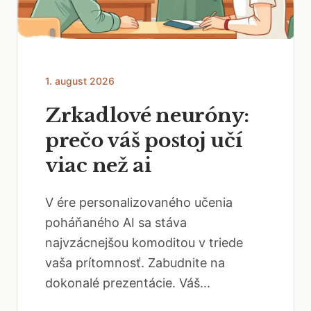
1. august 2026
Zrkadlové neuróny:
prečo váš postoj učí
viac než ai
V ére personalizovaného učenia
poháňaného AI sa stáva
najvzácnejšou komoditou v triede
vaša prítomnosť. Zabudnite na
dokonalé prezentácie. Váš...