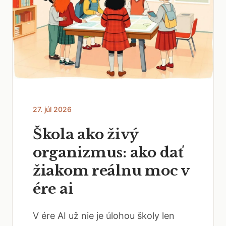
27. júl 2026
Škola ako živý
organizmus: ako dať
žiakom reálnu moc v
ére ai
V ére AI už nie je úlohou školy len