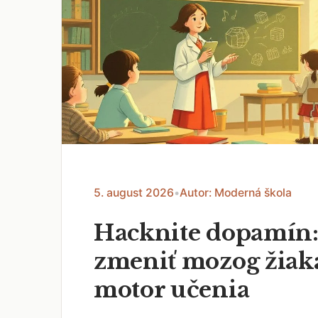
5. august 2026
•
Autor: Moderná škola
Hacknite dopamín:
zmeniť mozog žiak
motor učenia