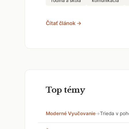
rodina a škola
komunikácia
Čítať článok →
Top témy
Moderné Vyučovanie
Trieda v poh
→