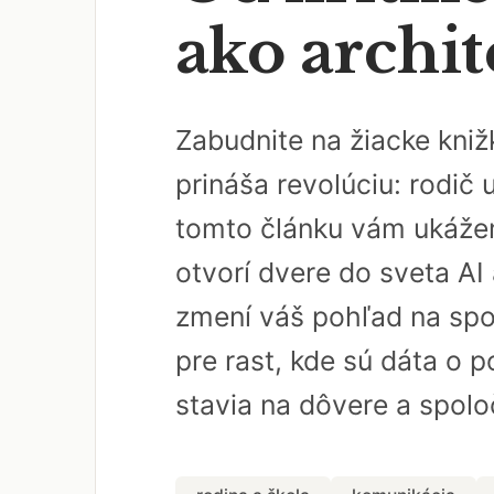
ako archit
Zabudnite na žiacke kniž
prináša revolúciu: rodič 
tomto článku vám ukážem,
otvorí dvere do sveta AI
zmení váš pohľad na spol
pre rast, kde sú dáta o p
stavia na dôvere a spoloč