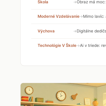
Škola
Obraz má moc: 
→
Moderné Vzdelávanie
Mimo lavíc:
→
Výchova
Digitálne dedič
→
Technológie V Škole
Ai v triede: r
→