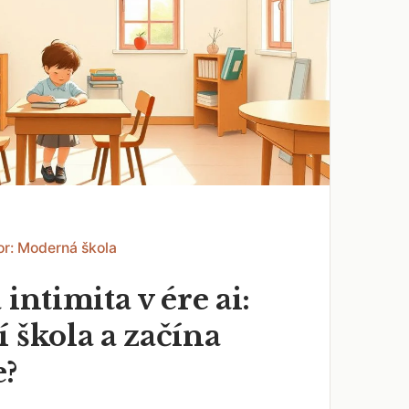
or: Moderná škola
 intimita v ére ai:
 škola a začína
e?