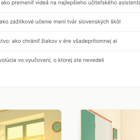
ako premeniť videá na najlepšieho učiteľského asistent
 ako zážitkové učenie mení tvár slovenských škôl
stvo: ako chrániť žiakov v ére všadeprítomnej ai
evolúcia vo vyučovaní, o ktorej ste nevedeli