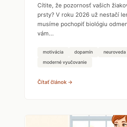
Cítite, že pozornosť vašich žiak
prsty? V roku 2026 už nestačí len
musíme pochopiť biológiu odmen
vám...
motivácia
dopamín
neuroveda
moderné vyučovanie
Čítať článok →