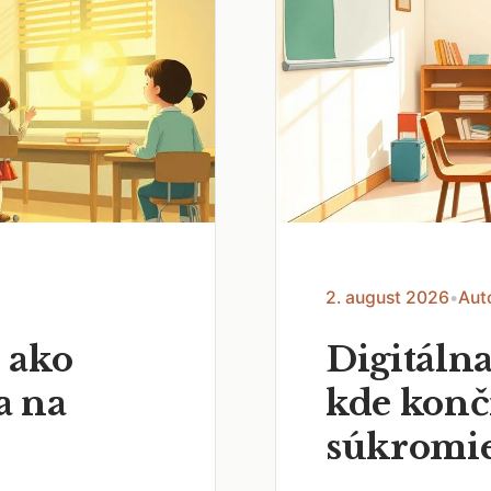
2. august 2026
•
Aut
 ako
Digitálna
a na
kde končí
súkromi