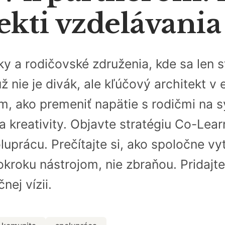
ekti vzdelávani
ky a rodičovské združenia, kde sa len
už nie je divák, ale kľúčový architekt v
 ako premeniť napätie s rodičmi na sy
 a kreativity. Objavte stratégiu Co-Lea
uprácu. Prečítajte si, ako spoločne vy
okroku nástrojom, nie zbraňou. Pridajte
nej vízii.