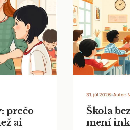
31. júl 2026
•
Autor: 
: prečo
Škola bez
než ai
mení ink