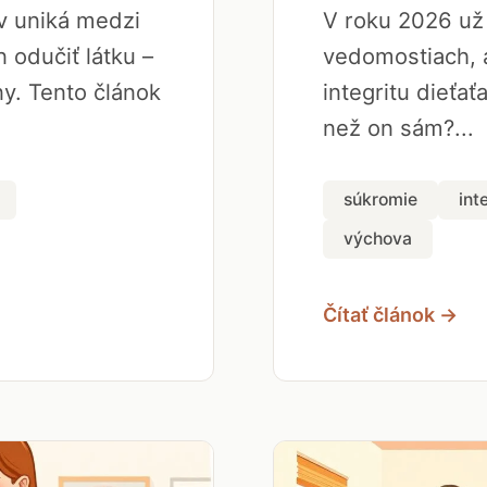
ov uniká medzi
V roku 2026 už 
 odučiť látku –
vedomostiach, a
y. Tento článok
integritu dieťať
než on sám?...
súkromie
int
výchova
Čítať článok →