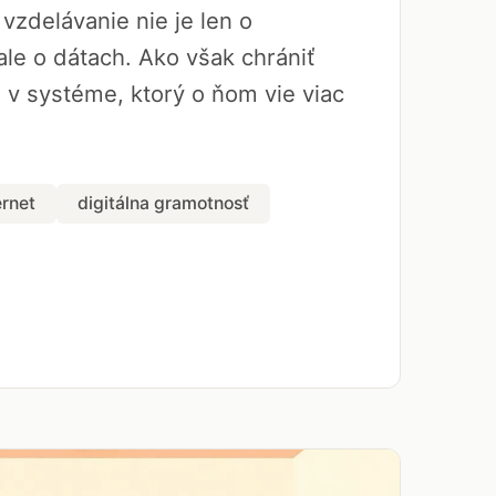
vzdelávanie nie je len o
le o dátach. Ako však chrániť
a v systéme, ktorý o ňom vie viac
ernet
digitálna gramotnosť