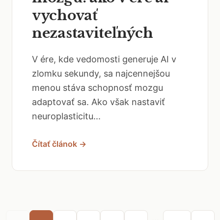
vychovať
nezastaviteľných
V ére, kde vedomosti generuje AI v
zlomku sekundy, sa najcennejšou
menou stáva schopnosť mozgu
adaptovať sa. Ako však nastaviť
neuroplasticitu...
Čítať článok →
...