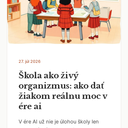
27. júl 2026
Škola ako živý
organizmus: ako dať
žiakom reálnu moc v
ére ai
V ére AI už nie je úlohou školy len