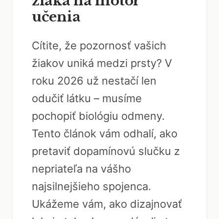
žiaka na motor
učenia
Cítite, že pozornosť vašich
žiakov uniká medzi prsty? V
roku 2026 už nestačí len
odučiť látku – musíme
pochopiť biológiu odmeny.
Tento článok vám odhalí, ako
pretaviť dopamínovú slučku z
nepriateľa na vášho
najsilnejšieho spojenca.
Ukážeme vám, ako dizajnovať