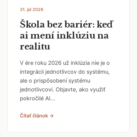
31. júl 2026
Škola bez bariér: keď
ai mení inklúziu na
realitu
V ére roku 2026 už inklúzia nie je o
integrácii jednotlivcov do systému,
ale o prispôsobení systému
jednotlivcovi. Objavte, ako využiť
pokročilé AI...
Čítať článok →