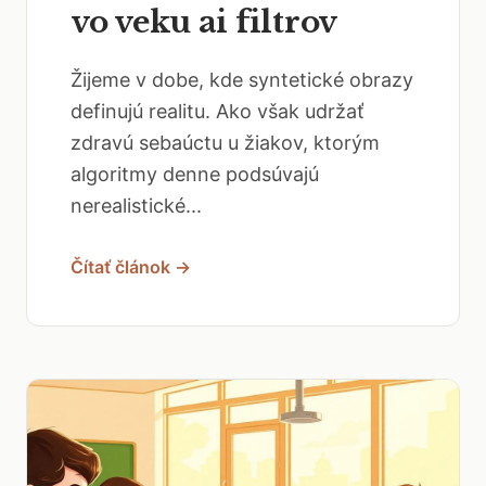
vo veku ai filtrov
Žijeme v dobe, kde syntetické obrazy
definujú realitu. Ako však udržať
zdravú sebaúctu u žiakov, ktorým
algoritmy denne podsúvajú
nerealistické...
Čítať článok →