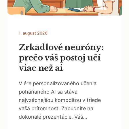
1. august 2026
Zrkadlové neuróny:
prečo váš postoj učí
viac než ai
V ére personalizovaného učenia
poháňaného AI sa stáva
najvzácnejšou komoditou v triede
vaša prítomnosť. Zabudnite na
dokonalé prezentácie. Váš...