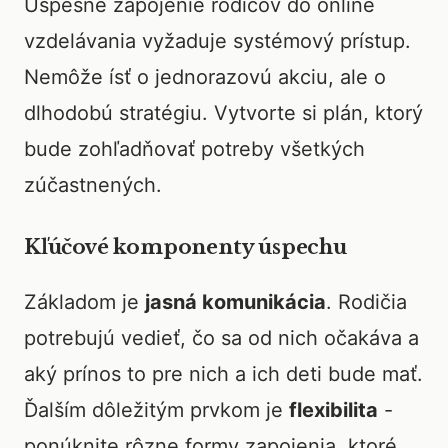
Úspešné zapojenie rodičov do online
vzdelávania vyžaduje systémový prístup.
Nemôže ísť o jednorazovú akciu, ale o
dlhodobú stratégiu. Vytvorte si plán, ktorý
bude zohľadňovať potreby všetkých
zúčastnených.
Kľúčové komponenty úspechu
Základom je
jasná komunikácia
. Rodičia
potrebujú vedieť, čo sa od nich očakáva a
aký prínos to pre nich a ich deti bude mať.
Ďalším dôležitým prvkom je
flexibilita
-
ponúknite rôzne formy zapojenia, ktoré