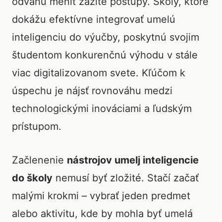
odvahu meniť zažité postupy. Školy, ktoré
dokážu efektívne integrovať umelú
inteligenciu do výučby, poskytnú svojim
študentom konkurenčnú výhodu v stále
viac digitalizovanom svete. Kľúčom k
úspechu je nájsť rovnováhu medzi
technologickými inováciami a ľudským
prístupom.
Začlenenie
nástrojov umelj inteligencie
do školy
nemusí byť zložité. Stačí začať
malými krokmi – vybrať jeden predmet
alebo aktivitu, kde by mohla byť umelá