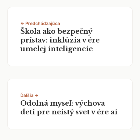
← Predchádzajúca
Škola ako bezpečný
prístav: inklúzia v ére
umelej inteligencie
Ďalšia →
Odolná myseľ: výchova
detí pre neistý svet v ére ai