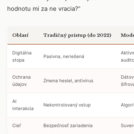
hodnotu mi za ne vracia?“
Oblasť
Tradičný prístup (do 2022)
Mode
Digitálna
Aktív
Pasívna, neriešená
stopa
audit
Ochrana
Dátov
Zmena hesiel, antivírus
údajov
šifrov
AI
Nekontrolovaný vstup
Algori
interakcia
Cieľ
Bezpečnosť zariadenia
Suvere