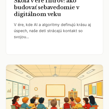
Škola v ére filtrov: ako
budovať sebavedomie v
digitálnom veku
V ére, kde AI a algoritmy definujú krásu aj
úspech, naše deti strácajú kontakt so
svojou...