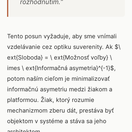
rozhodnutím.“
Tento posun vyžaduje, aby sme vnímali
vzdelávanie cez optiku suverenity. Ak $\
ext{Sloboda} = \ ext{Možnosť voľby} \
imes \ ext{Informačná asymetria}^{-1}$,
potom naším cieľom je minimalizovať
informačnú asymetriu medzi žiakom a
platformou. Žiak, ktorý rozumie
mechanizmom zberu dát, prestáva byť
objektom v systéme a stáva sa jeho
architektom.