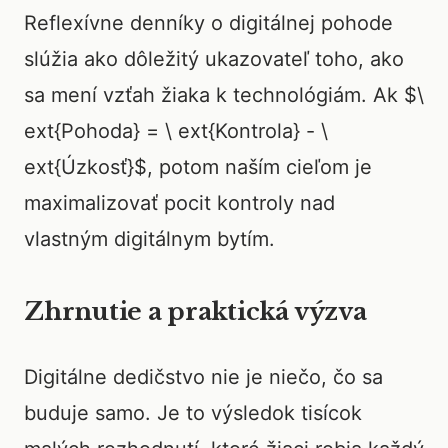
Reflexívne denníky o digitálnej pohode
slúžia ako dôležitý ukazovateľ toho, ako
sa mení vzťah žiaka k technológiám. Ak $\
ext{Pohoda} = \ ext{Kontrola} - \
ext{Úzkosť}$, potom naším cieľom je
maximalizovať pocit kontroly nad
vlastným digitálnym bytím.
Zhrnutie a praktická výzva
Digitálne dedičstvo nie je niečo, čo sa
buduje samo. Je to výsledok tisícok