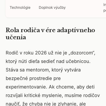
I
Technológie
Doplnok výučby
p
Rola rodiča v ére adaptívneho
učenia
Rodič v roku 2026 už nie je „dozorcom“,
ktorý núti dieťa sedieť nad učebnicou.
Stáva sa mentorom, ktorý vytvára
bezpečné prostredie pre
experimentovanie. Ak chceme, aby deti
rozvíjali kritické myslenie, musíme rodičov
naučiť, že chyba nie je zlyhanie, ale