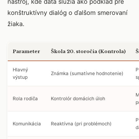
nástroj, kde dáta slúžia ako podklad pre
konštruktívny dialóg o ďalšom smerovaní
žiaka.
Parameter
Škola 20. storočia (Kontrola)
Š
Hlavný
P
Známka (sumatívne hodnotenie)
výstup
s
M
Rola rodiča
Kontrolór domácich úloh
p
P
Komunikácia
Reaktívna (pri problémoch)
d