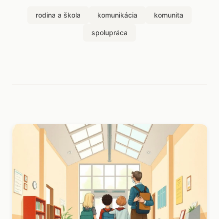
rodina a škola
komunikácia
komunita
spolupráca