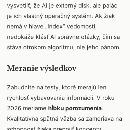
vysvetliť, že AI je externý disk, ale palác
je ich vlastný operačný systém. Ak žiak
nemá v hlave „index“ vedomostí,
nedokáže klásť AI správne otázky, čím sa
stáva otrokom algoritmu, nie jeho pánom.
Meranie výsledkov
Zabudnite na testy, ktoré merajú len
rýchlosť vybavovania informácií. V roku
2026 meriame
hĺbku porozumenia
.
Kvalitatívna spätná väzba sa zameriava na
schopnosť žiaka prepojiť koncepty