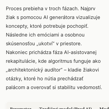
Proces prebieha v troch fázach. Najprv
žiak s pomocou AI generátora vizualizuje
koncepty, ktoré potrebuje pochopiť.
Následne ich emóciami a osobnou
skúsenosťou „ukotví“ v priestore.
Nakoniec prichádza fáza AI-asistovanej
rekapitulácie, kde algoritmus funguje ako
„architektonický audítor“ – kladie žiakovi
otázky, ktoré ho nútia prechádzať
palácom a overovať si stabilitu vedomostí.
Parameter
Tradičný model (Pred AI)
Mode