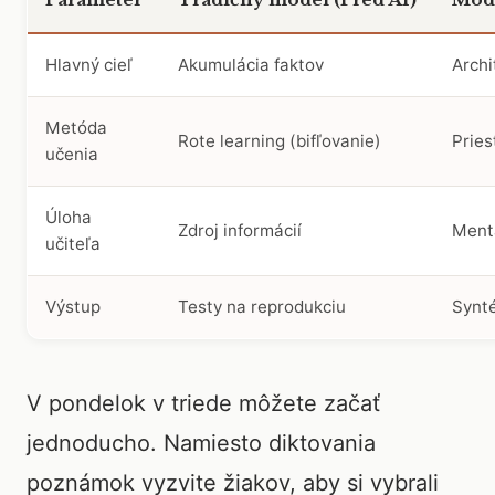
Hlavný cieľ
Akumulácia faktov
Archi
Metóda
Rote learning (bifľovanie)
Pries
učenia
Úloha
Zdroj informácií
Mentá
učiteľa
Výstup
Testy na reprodukciu
Synté
V pondelok v triede môžete začať
jednoducho. Namiesto diktovania
poznámok vyzvite žiakov, aby si vybrali