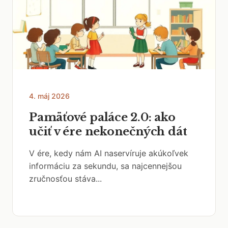
4. máj 2026
Pamäťové paláce 2.0: ako
učiť v ére nekonečných dát
V ére, kedy nám AI naservíruje akúkoľvek
informáciu za sekundu, sa najcennejšou
zručnosťou stáva...