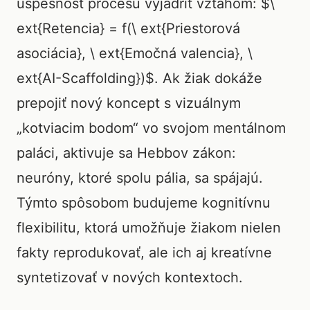
úspešnosť procesu vyjadriť vzťahom: $\
ext{Retencia} = f(\ ext{Priestorová
asociácia}, \ ext{Emočná valencia}, \
ext{AI-Scaffolding})$. Ak žiak dokáže
prepojiť nový koncept s vizuálnym
„kotviacim bodom“ vo svojom mentálnom
paláci, aktivuje sa Hebbov zákon:
neuróny, ktoré spolu pália, sa spájajú.
Týmto spôsobom budujeme kognitívnu
flexibilitu, ktorá umožňuje žiakom nielen
fakty reprodukovať, ale ich aj kreatívne
syntetizovať v nových kontextoch.