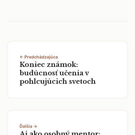
← Predchádzajúca
Koniec známok:
budúcnosť učenia v
pohlcujúcich svetoch
Ďalšia →
Ai ako osobný mentor: