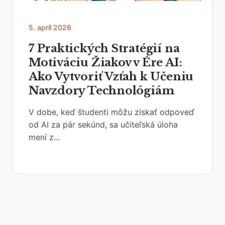
5. apríl 2026
7 Praktických Stratégií na
Motiváciu Žiakov v Ére AI:
Ako Vytvoriť Vzťah k Učeniu
Navzdory Technológiám
V dobe, keď študenti môžu získať odpoveď
od AI za pár sekúnd, sa učiteľská úloha
mení z...