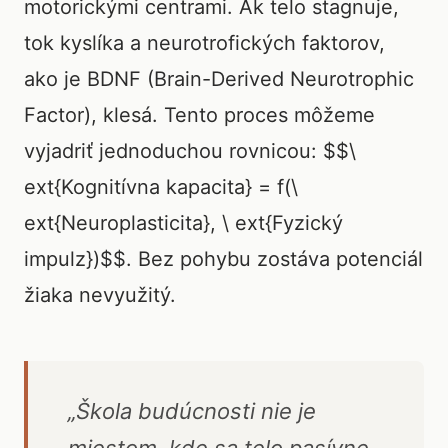
motorickými centrami. Ak telo stagnuje,
tok kyslíka a neurotrofických faktorov,
ako je BDNF (Brain-Derived Neurotrophic
Factor), klesá. Tento proces môžeme
vyjadriť jednoduchou rovnicou: $$\
ext{Kognitívna kapacita} = f(\
ext{Neuroplasticita}, \ ext{Fyzický
impulz})$$. Bez pohybu zostáva potenciál
žiaka nevyužitý.
„Škola budúcnosti nie je