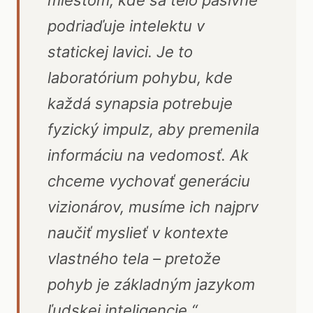
miestom, kde sa telo pasívne
podriaďuje intelektu v
statickej lavici. Je to
laboratórium pohybu, kde
každá synapsia potrebuje
fyzický impulz, aby premenila
informáciu na vedomosť. Ak
chceme vychovať generáciu
vizionárov, musíme ich najprv
naučiť myslieť v kontexte
vlastného tela – pretože
pohyb je základným jazykom
ľudskej inteligencie.“