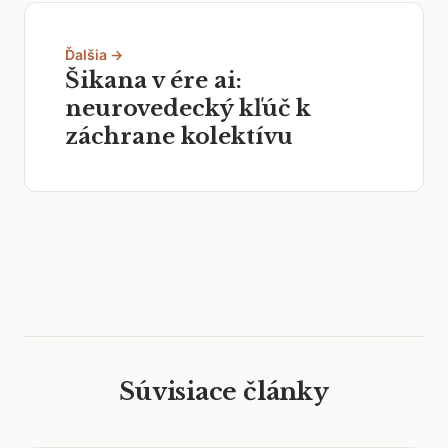
Ďalšia →
Šikana v ére ai:
neurovedecký kľúč k
záchrane kolektívu
Súvisiace články