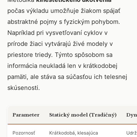
počas výkladu umožňuje žiakom spájať
abstraktné pojmy s fyzickým pohybom.
Napríklad pri vysvetľovaní cyklov v
prírode žiaci vytvárajú živé modely v
priestore triedy. Týmto spôsobom sa
informácia neukladá len v krátkodobej
pamäti, ale stáva sa súčasťou ich telesnej
skúsenosti.
Parameter
Statický model (Tradičný)
Dyn
Pozornosť
Krátkodobá, klesajúca
Udrž