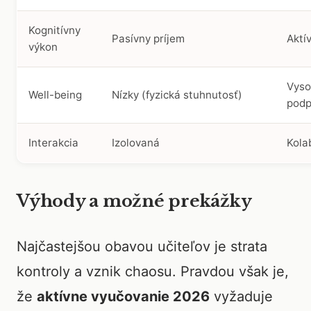
Kognitívny
Pasívny príjem
Aktí
výkon
Vyso
Well-being
Nízky (fyzická stuhnutosť)
podp
Interakcia
Izolovaná
Kola
Výhody a možné prekážky
Najčastejšou obavou učiteľov je strata
kontroly a vznik chaosu. Pravdou však je,
že
aktívne vyučovanie 2026
vyžaduje