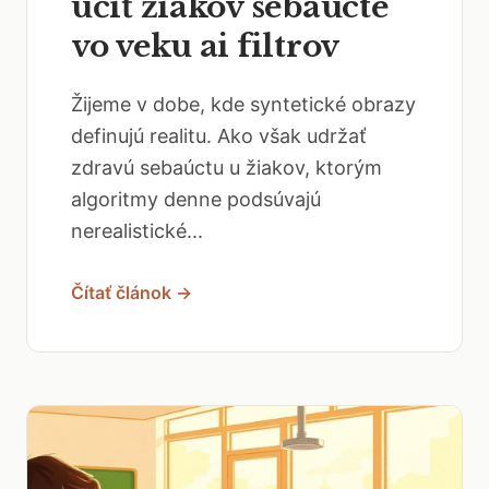
učiť žiakov sebaúcte
vo veku ai filtrov
Žijeme v dobe, kde syntetické obrazy
definujú realitu. Ako však udržať
zdravú sebaúctu u žiakov, ktorým
algoritmy denne podsúvajú
nerealistické...
Čítať článok →