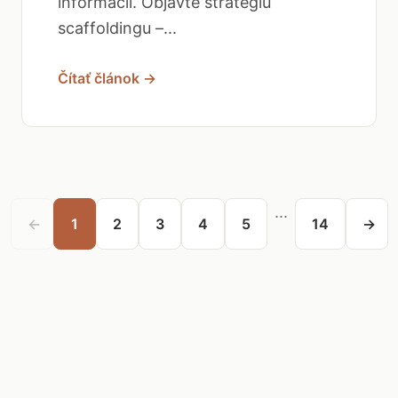
informácií. Objavte stratégiu
scaffoldingu –...
Čítať článok →
...
←
1
2
3
4
5
14
→