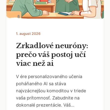
1. august 2026
Zrkadlové neuróny:
prečo váš postoj učí
viac než ai
V ére personalizovaného učenia
poháňaného AI sa stáva
najvzácnejšou komoditou v triede
vaša prítomnosť. Zabudnite na
dokonalé prezentácie. Váš...