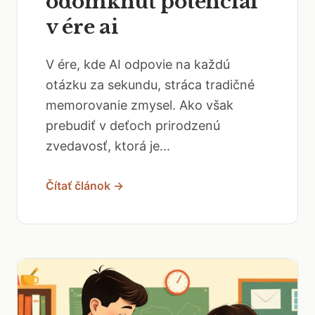
odomknúť potenciál
v ére ai
V ére, kde AI odpovie na každú
otázku za sekundu, stráca tradičné
memorovanie zmysel. Ako však
prebudiť v deťoch prirodzenú
zvedavosť, ktorá je...
Čítať článok →