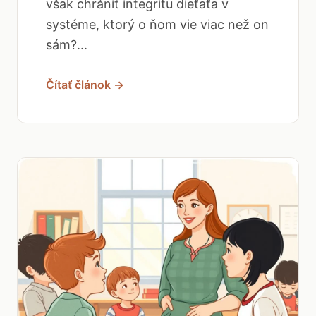
však chrániť integritu dieťaťa v
systéme, ktorý o ňom vie viac než on
sám?...
Čítať článok →