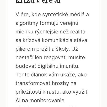
krízu v ére ai
V ére, kde syntetické médiá a
algoritmy formujú verejnú
mienku rýchlejšie než realita,
sa krízová komunikácia stáva
pilierom prežitia školy. Už
nestačí len reagovať; musíte
budovať digitálnu imunitu.
Tento článok vám ukáže, ako
transformovať hrozby na
príležitosti k rastu, ako využiť
AI na monitorovanie