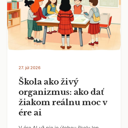
27. júl 2026
Škola ako živý
organizmus: ako dať
žiakom reálnu moc v
ére ai
V ére AI už nie je úlohou školy len