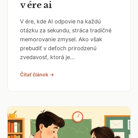
v ére ai
V ére, kde AI odpovie na každú
otázku za sekundu, stráca tradičné
memorovanie zmysel. Ako však
prebudiť v deťoch prirodzenú
zvedavosť, ktorá je...
Čítať článok →