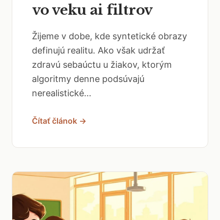
vo veku ai filtrov
Žijeme v dobe, kde syntetické obrazy
definujú realitu. Ako však udržať
zdravú sebaúctu u žiakov, ktorým
algoritmy denne podsúvajú
nerealistické...
Čítať článok →