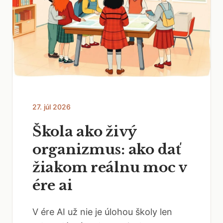
27. júl 2026
Škola ako živý
organizmus: ako dať
žiakom reálnu moc v
ére ai
V ére AI už nie je úlohou školy len