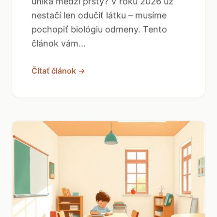
uniká medzi prsty? V roku 2026 už
nestačí len odučiť látku – musíme
pochopiť biológiu odmeny. Tento
článok vám...
Čítať článok →