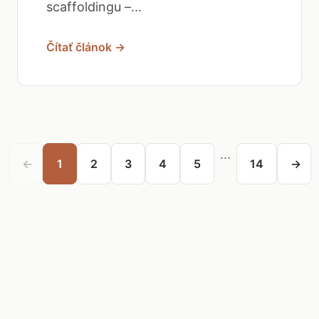
scaffoldingu –...
Čítať článok →
...
←
1
2
3
4
5
14
→