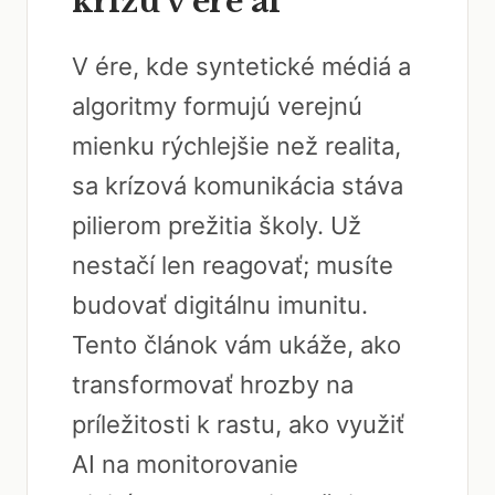
krízu v ére ai
V ére, kde syntetické médiá a
algoritmy formujú verejnú
mienku rýchlejšie než realita,
sa krízová komunikácia stáva
pilierom prežitia školy. Už
nestačí len reagovať; musíte
budovať digitálnu imunitu.
Tento článok vám ukáže, ako
transformovať hrozby na
príležitosti k rastu, ako využiť
AI na monitorovanie