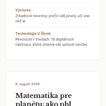
Výchova
Zrkadlové neuróny: prečo váš postoj učí viac
než ai
Technológie V Škole
Revolúcia v triedach: 10 digitálnych
nástrojov, ktoré zmenia váš spôsob výučby
8. august 2026
Matematika pre
planétu: ako pbl