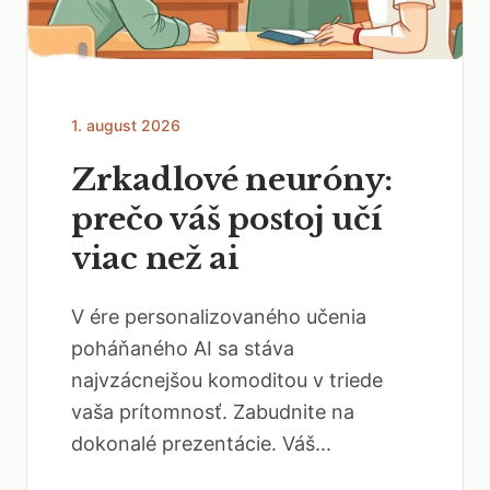
1. august 2026
Zrkadlové neuróny:
prečo váš postoj učí
viac než ai
V ére personalizovaného učenia
poháňaného AI sa stáva
najvzácnejšou komoditou v triede
vaša prítomnosť. Zabudnite na
dokonalé prezentácie. Váš...