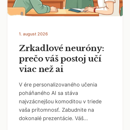
1. august 2026
Zrkadlové neuróny:
prečo váš postoj učí
viac než ai
V ére personalizovaného učenia
poháňaného AI sa stáva
najvzácnejšou komoditou v triede
vaša prítomnosť. Zabudnite na
dokonalé prezentácie. Váš...