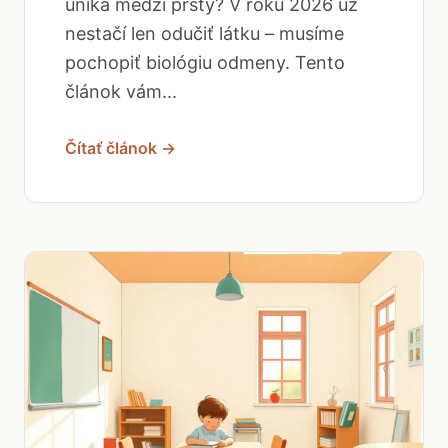
uniká medzi prsty? V roku 2026 už
nestačí len odučiť látku – musíme
pochopiť biológiu odmeny. Tento
článok vám...
Čítať článok →