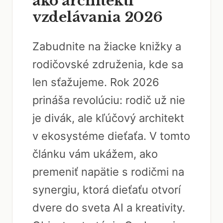
ako architekti
vzdelávania 2026
Zabudnite na žiacke knižky a
rodičovské združenia, kde sa
len sťažujeme. Rok 2026
prináša revolúciu: rodič už nie
je divák, ale kľúčový architekt
v ekosystéme dieťaťa. V tomto
článku vám ukážem, ako
premeniť napätie s rodičmi na
synergiu, ktorá dieťaťu otvorí
dvere do sveta AI a kreativity.