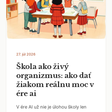
27. júl 2026
Škola ako živý
organizmus: ako dať
žiakom reálnu moc v
ére ai
V ére AI už nie je úlohou školy len