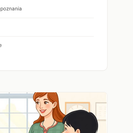
u poznania
e