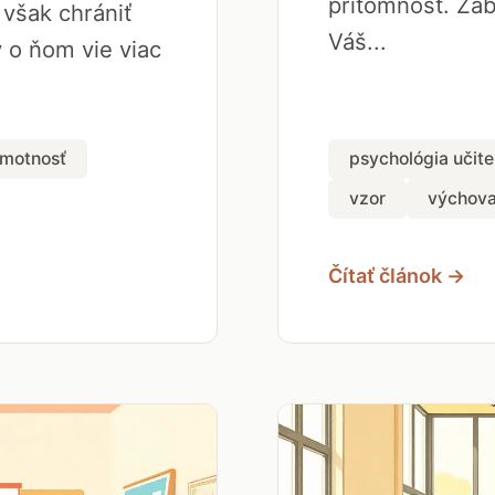
prítomnosť. Zab
 však chrániť
Váš...
ý o ňom vie viac
amotnosť
psychológia učite
vzor
výchov
Čítať článok →