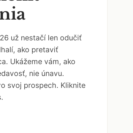
nia
26 už nestačí len odučiť
alí, ako pretaviť
nca. Ukážeme vám, ako
vedavosť, nie únavu.
o svoj prospech. Kliknite
.