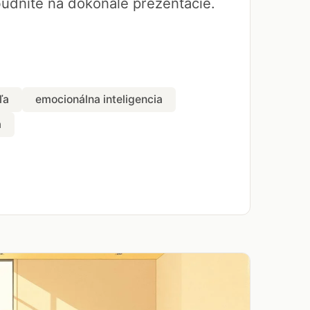
udnite na dokonalé prezentácie.
ľa
emocionálna inteligencia
a