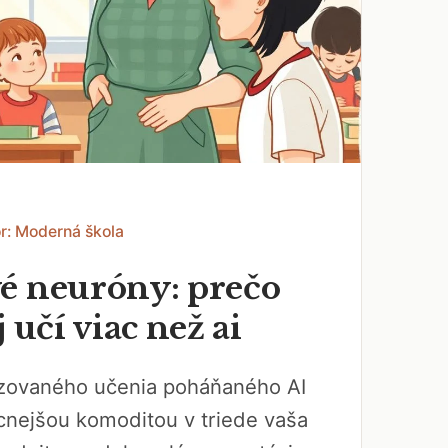
r: Moderná škola
é neuróny: prečo
j učí viac než ai
izovaného učenia poháňaného AI
cnejšou komoditou v triede vaša