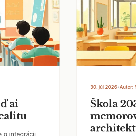
30. júl 2026
•
Autor:
ď ai
Škola 20
ealitu
memorov
architek
 o integrácii