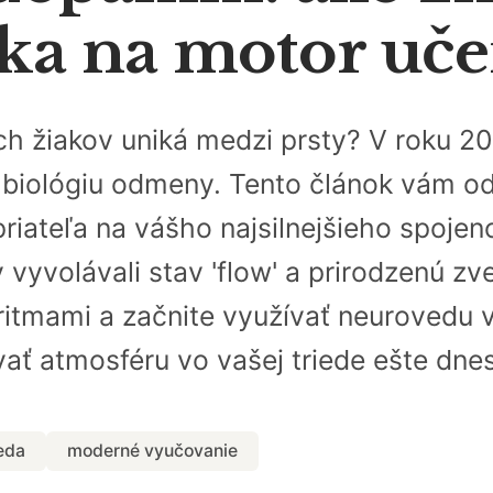
ka na motor uče
ich žiakov uniká medzi prsty? V roku 20
biológiu odmeny. Tento článok vám odh
riateľa na vášho najsilnejšieho spoje
y vyvolávali stav 'flow' a prirodzenú z
ritmami a začnite využívať neurovedu v
vať atmosféru vo vašej triede ešte dnes
eda
moderné vyučovanie