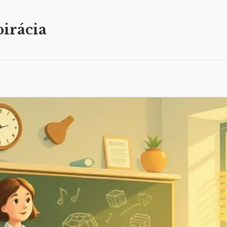
irácia