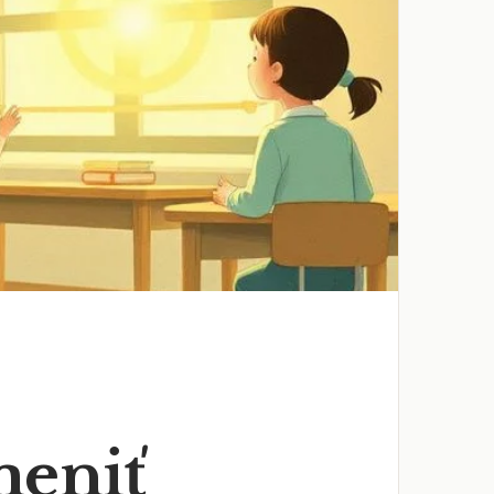
meniť