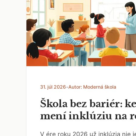
31. júl 2026
•
Autor: Moderná škola
Škola bez bariér: ke
mení inklúziu na r
V ére roku 2026 už inklúzia nie je