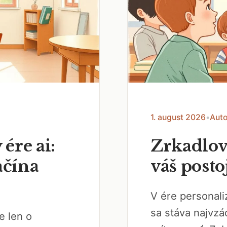
1. august 2026
•
Auto
 ére ai:
Zrkadlov
ačína
váš posto
V ére personal
sa stáva najvzá
e len o