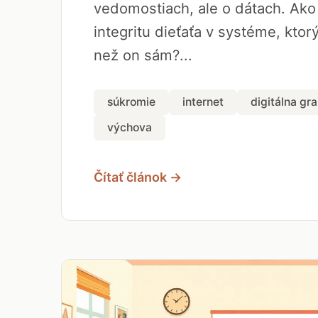
vedomostiach, ale o dátach. Ako
integritu dieťaťa v systéme, ktor
než on sám?...
súkromie
internet
digitálna gr
výchova
Čítať článok →