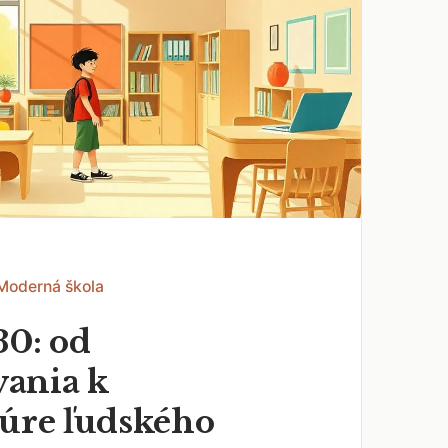
 Moderná škola
30: od
ania k
túre ľudského