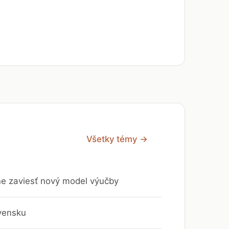
Všetky témy →
vne zaviesť nový model výučby
vensku