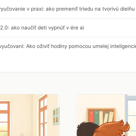
yučovanie v praxi: ako premeniť triedu na tvorivú dielň
2.0: ako naučiť deti vypnúť v ére ai
vyučovaní: Ako oživiť hodiny pomocou umelej inteligenci