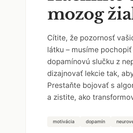
mozog žia
Cítite, že pozornosť vaš
látku – musíme pochopiť 
dopamínovú slučku z nep
dizajnovať lekcie tak, ab
Prestaňte bojovať s algo
a zistite, ako transformo
motivácia
dopamín
neurov