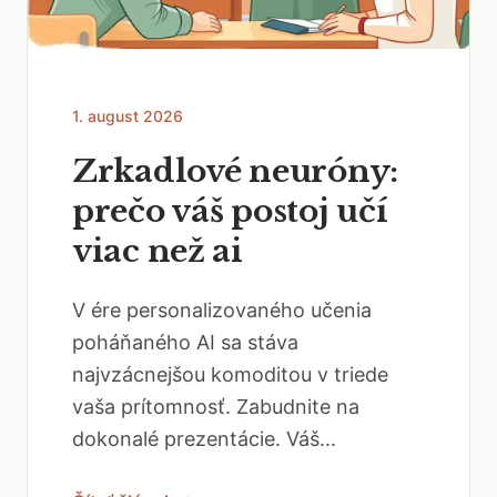
1. august 2026
Zrkadlové neuróny:
prečo váš postoj učí
viac než ai
V ére personalizovaného učenia
poháňaného AI sa stáva
najvzácnejšou komoditou v triede
vaša prítomnosť. Zabudnite na
dokonalé prezentácie. Váš...