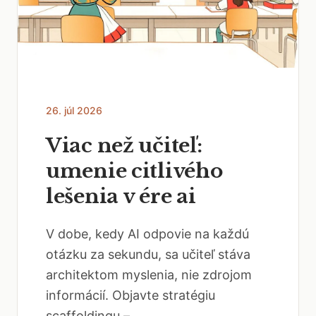
26. júl 2026
Viac než učiteľ:
umenie citlivého
lešenia v ére ai
V dobe, kedy AI odpovie na každú
otázku za sekundu, sa učiteľ stáva
architektom myslenia, nie zdrojom
informácií. Objavte stratégiu
scaffoldingu –...