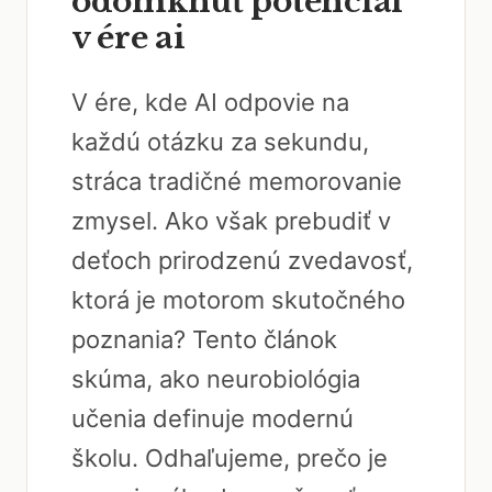
odomknúť potenciál
v ére ai
V ére, kde AI odpovie na
každú otázku za sekundu,
stráca tradičné memorovanie
zmysel. Ako však prebudiť v
deťoch prirodzenú zvedavosť,
ktorá je motorom skutočného
poznania? Tento článok
skúma, ako neurobiológia
učenia definuje modernú
školu. Odhaľujeme, prečo je