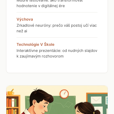
Múdre testovanie: ako transformovať
hodnotenie v digitálnej ére
Výchova
Zrkadlové neuróny: prečo váš postoj učí viac
než ai
Technológie V Škole
Interaktívne prezentácie: od nudných slajdov
k zaujímavým rozhovorom