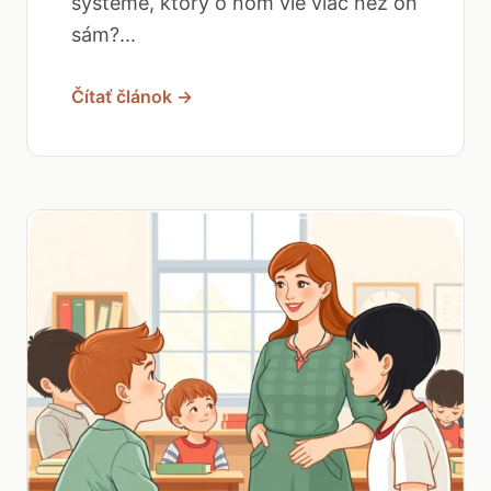
systéme, ktorý o ňom vie viac než on
sám?...
Čítať článok →