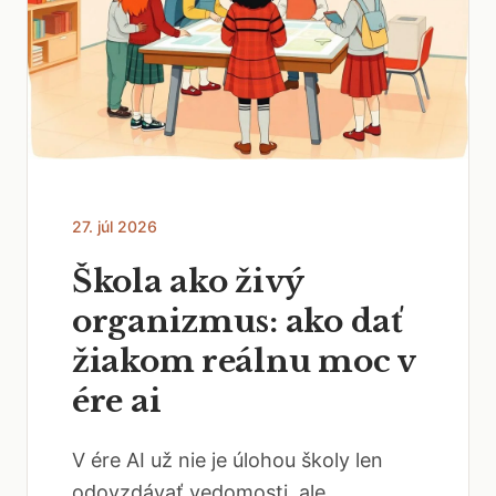
27. júl 2026
Škola ako živý
organizmus: ako dať
žiakom reálnu moc v
ére ai
V ére AI už nie je úlohou školy len
odovzdávať vedomosti, ale