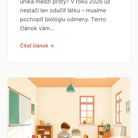
uniká medzi prsty? V roku 2026 už
nestačí len odučiť látku – musíme
pochopiť biológiu odmeny. Tento
článok vám...
Čítať článok →