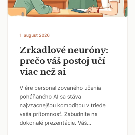
1. august 2026
Zrkadlové neuróny:
prečo váš postoj učí
viac než ai
V ére personalizovaného učenia
poháňaného AI sa stáva
najvzácnejšou komoditou v triede
vaša prítomnosť. Zabudnite na
dokonalé prezentácie. Váš...