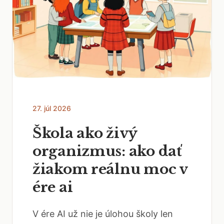
27. júl 2026
Škola ako živý
organizmus: ako dať
žiakom reálnu moc v
ére ai
V ére AI už nie je úlohou školy len