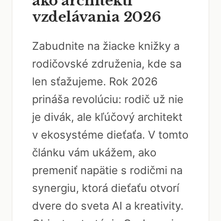
ako architekti
vzdelávania 2026
Zabudnite na žiacke knižky a
rodičovské združenia, kde sa
len sťažujeme. Rok 2026
prináša revolúciu: rodič už nie
je divák, ale kľúčový architekt
v ekosystéme dieťaťa. V tomto
článku vám ukážem, ako
premeniť napätie s rodičmi na
synergiu, ktorá dieťaťu otvorí
dvere do sveta AI a kreativity.