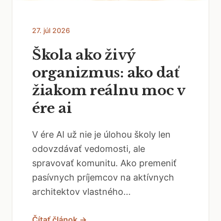
27. júl 2026
Škola ako živý
organizmus: ako dať
žiakom reálnu moc v
ére ai
V ére AI už nie je úlohou školy len
odovzdávať vedomosti, ale
spravovať komunitu. Ako premeniť
pasívnych príjemcov na aktívnych
architektov vlastného...
Čítať článok →