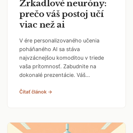
Zrkadlové neuróny:
prečo váš postoj učí
viac než ai
V ére personalizovaného učenia
poháňaného AI sa stáva
najvzácnejšou komoditou v triede
vaša prítomnosť. Zabudnite na
dokonalé prezentácie. Váš...
Čítať článok →