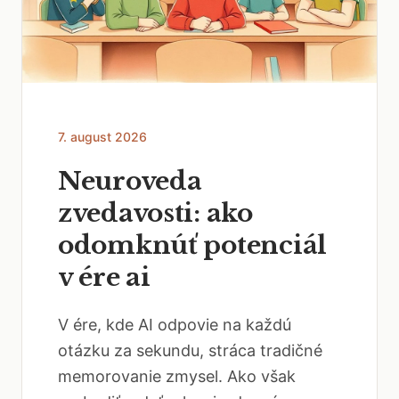
7. august 2026
Neuroveda
zvedavosti: ako
odomknúť potenciál
v ére ai
V ére, kde AI odpovie na každú
otázku za sekundu, stráca tradičné
memorovanie zmysel. Ako však