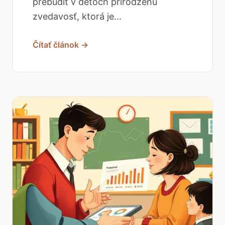
prebudiť v deťoch prirodzenú
zvedavosť, ktorá je...
Čítať článok →