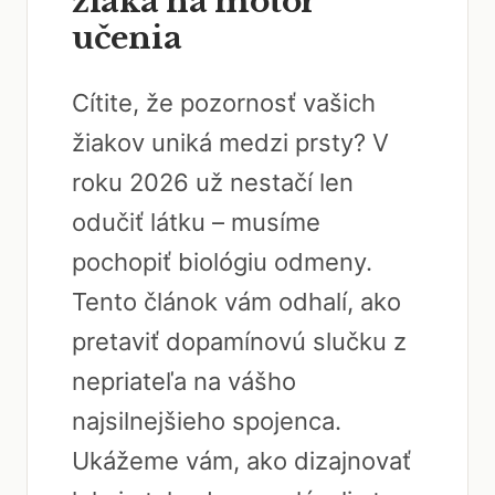
žiaka na motor
učenia
Cítite, že pozornosť vašich
žiakov uniká medzi prsty? V
roku 2026 už nestačí len
odučiť látku – musíme
pochopiť biológiu odmeny.
Tento článok vám odhalí, ako
pretaviť dopamínovú slučku z
nepriateľa na vášho
najsilnejšieho spojenca.
Ukážeme vám, ako dizajnovať