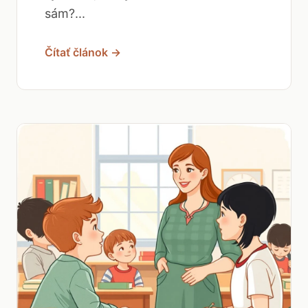
sám?...
Čítať článok →