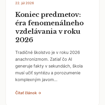
22. júl 2026
Koniec predmetov:
éra fenomenálneho
vzdelávania v roku
2026
Tradičné školstvo je v roku 2026
anachronizmom. Zatiaľ čo AI
generuje fakty v sekundách, škola
musí učiť syntézu a porozumenie
komplexným javom...
Čítať článok →