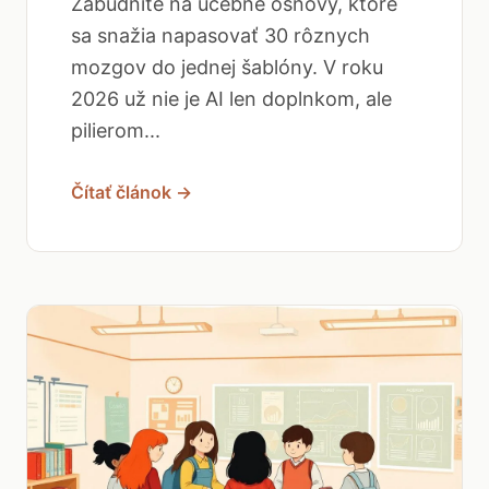
Zabudnite na učebné osnovy, ktoré
sa snažia napasovať 30 rôznych
mozgov do jednej šablóny. V roku
2026 už nie je AI len doplnkom, ale
pilierom...
Čítať článok →