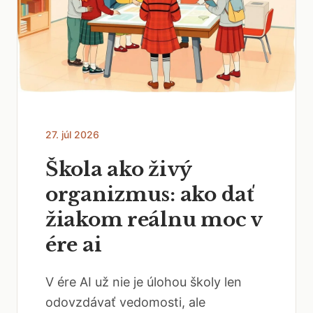
27. júl 2026
Škola ako živý
organizmus: ako dať
žiakom reálnu moc v
ére ai
V ére AI už nie je úlohou školy len
odovzdávať vedomosti, ale