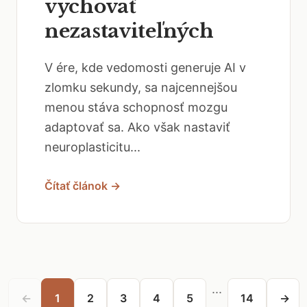
vychovať
nezastaviteľných
V ére, kde vedomosti generuje AI v
zlomku sekundy, sa najcennejšou
menou stáva schopnosť mozgu
adaptovať sa. Ako však nastaviť
neuroplasticitu...
Čítať článok →
...
←
1
2
3
4
5
14
→