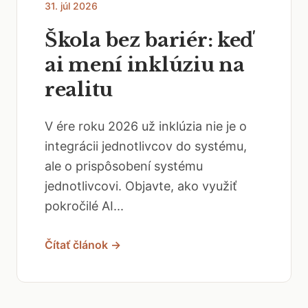
31. júl 2026
Škola bez bariér: keď
ai mení inklúziu na
realitu
V ére roku 2026 už inklúzia nie je o
integrácii jednotlivcov do systému,
ale o prispôsobení systému
jednotlivcovi. Objavte, ako využiť
pokročilé AI...
Čítať článok →