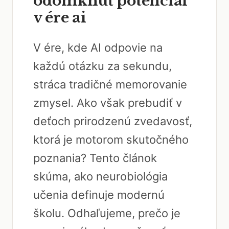
odomknúť potenciál
v ére ai
V ére, kde AI odpovie na
každú otázku za sekundu,
stráca tradičné memorovanie
zmysel. Ako však prebudiť v
deťoch prirodzenú zvedavosť,
ktorá je motorom skutočného
poznania? Tento článok
skúma, ako neurobiológia
učenia definuje modernú
školu. Odhaľujeme, prečo je