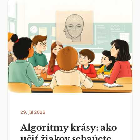
29. júl 2026
Algoritmy krásy: ako
učiť žiakov sebaúcte