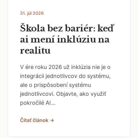
31. júl 2026
Škola bez bariér: keď
ai mení inklúziu na
realitu
V ére roku 2026 už inklúzia nie je o
integrácii jednotlivcov do systému,
ale o prispôsobení systému
jednotlivcovi. Objavte, ako využiť
pokročilé AI...
Čítať článok →