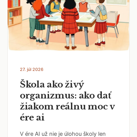
27. júl 2026
Škola ako živý
organizmus: ako dať
žiakom reálnu moc v
ére ai
V ére AI už nie je úlohou školy len