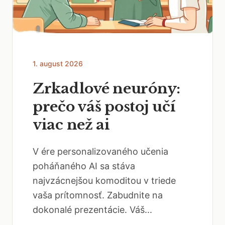
1. august 2026
Zrkadlové neuróny:
prečo váš postoj učí
viac než ai
V ére personalizovaného učenia
poháňaného AI sa stáva
najvzácnejšou komoditou v triede
vaša prítomnosť. Zabudnite na
dokonalé prezentácie. Váš...