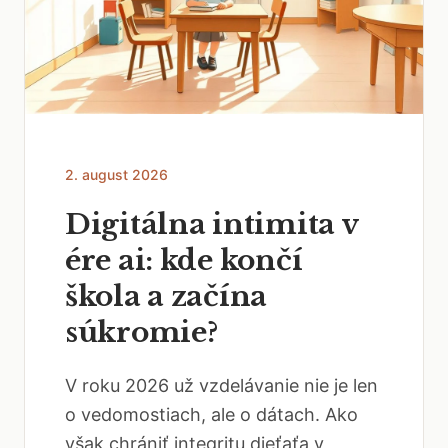
2. august 2026
Digitálna intimita v
ére ai: kde končí
škola a začína
súkromie?
V roku 2026 už vzdelávanie nie je len
o vedomostiach, ale o dátach. Ako
však chrániť integritu dieťaťa v