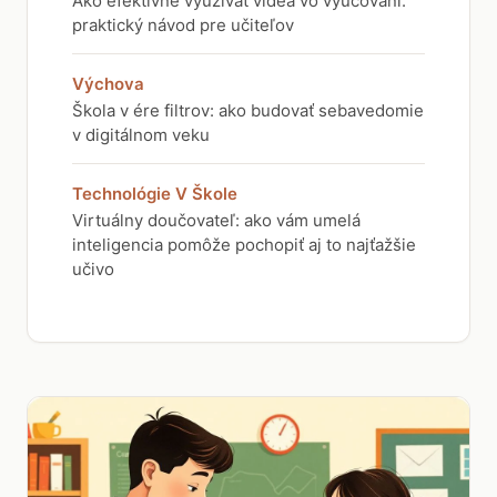
Ako efektívne využívať videá vo vyučovaní:
praktický návod pre učiteľov
Výchova
Škola v ére filtrov: ako budovať sebavedomie
v digitálnom veku
Technológie V Škole
Virtuálny doučovateľ: ako vám umelá
inteligencia pomôže pochopiť aj to najťažšie
učivo