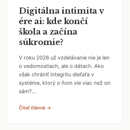
Digitálna intimita v
ére ai: kde končí
škola a začína
súkromie?
V roku 2026 už vzdelávanie nie je len
o vedomostiach, ale o dátach. Ako
však chrániť integritu dieťaťa v
systéme, ktorý o ňom vie viac než on
sám?...
Čítať článok →