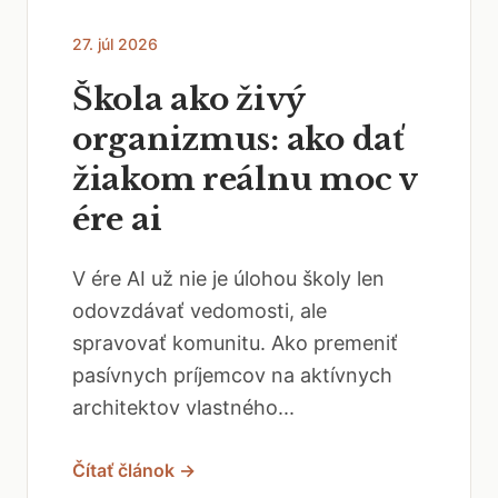
27. júl 2026
Škola ako živý
organizmus: ako dať
žiakom reálnu moc v
ére ai
V ére AI už nie je úlohou školy len
odovzdávať vedomosti, ale
spravovať komunitu. Ako premeniť
pasívnych príjemcov na aktívnych
architektov vlastného...
Čítať článok →