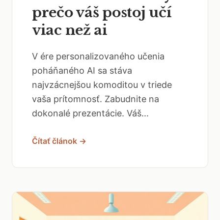
prečo váš postoj učí
viac než ai
V ére personalizovaného učenia
poháňaného AI sa stáva
najvzácnejšou komoditou v triede
vaša prítomnosť. Zabudnite na
dokonalé prezentácie. Váš...
Čítať článok →