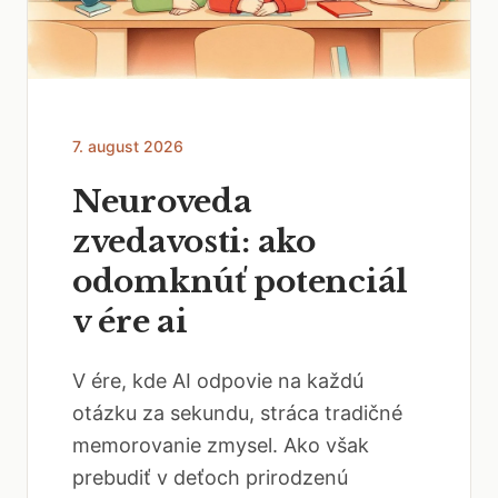
7. august 2026
Neuroveda
zvedavosti: ako
odomknúť potenciál
v ére ai
V ére, kde AI odpovie na každú
otázku za sekundu, stráca tradičné
memorovanie zmysel. Ako však
prebudiť v deťoch prirodzenú