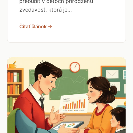
prebudiť v deťoch prirodzenú
zvedavosť, ktorá je...
Čítať článok →