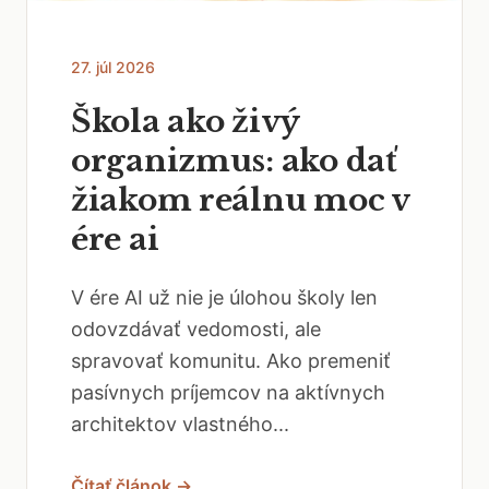
27. júl 2026
Škola ako živý
organizmus: ako dať
žiakom reálnu moc v
ére ai
V ére AI už nie je úlohou školy len
odovzdávať vedomosti, ale
spravovať komunitu. Ako premeniť
pasívnych príjemcov na aktívnych
architektov vlastného...
Čítať článok →