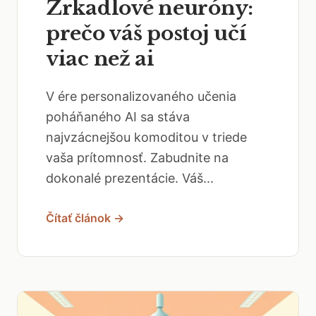
Zrkadlové neuróny:
prečo váš postoj učí
viac než ai
V ére personalizovaného učenia
poháňaného AI sa stáva
najvzácnejšou komoditou v triede
vaša prítomnosť. Zabudnite na
dokonalé prezentácie. Váš...
Čítať článok →