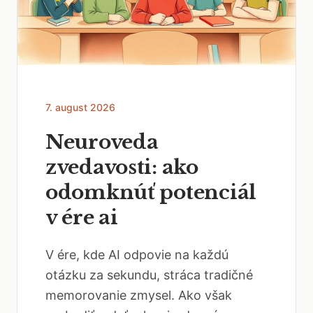
7. august 2026
Neuroveda
zvedavosti: ako
odomknúť potenciál
v ére ai
V ére, kde AI odpovie na každú
otázku za sekundu, stráca tradičné
memorovanie zmysel. Ako však