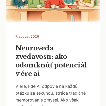
7. august 2026
Neuroveda
zvedavosti: ako
odomknúť potenciál
v ére ai
V ére, kde AI odpovie na každú
otázku za sekundu, stráca tradičné
memorovanie zmysel. Ako však