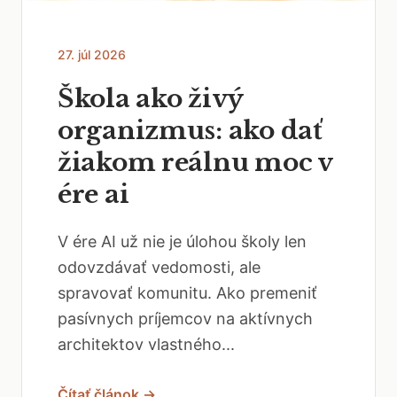
27. júl 2026
Škola ako živý
organizmus: ako dať
žiakom reálnu moc v
ére ai
V ére AI už nie je úlohou školy len
odovzdávať vedomosti, ale
spravovať komunitu. Ako premeniť
pasívnych príjemcov na aktívnych
architektov vlastného...
Čítať článok →