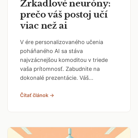
Zrkadlové neuróny:
prečo váš postoj učí
viac než ai
V ére personalizovaného učenia
poháňaného AI sa stáva
najvzácnejšou komoditou v triede
vaša prítomnosť. Zabudnite na
dokonalé prezentácie. Váš...
Čítať článok →