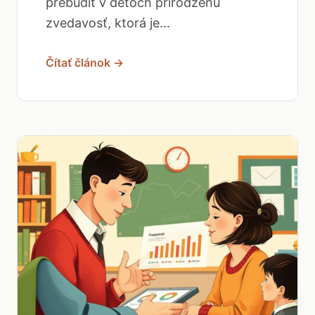
prebudiť v deťoch prirodzenú
zvedavosť, ktorá je...
Čítať článok →