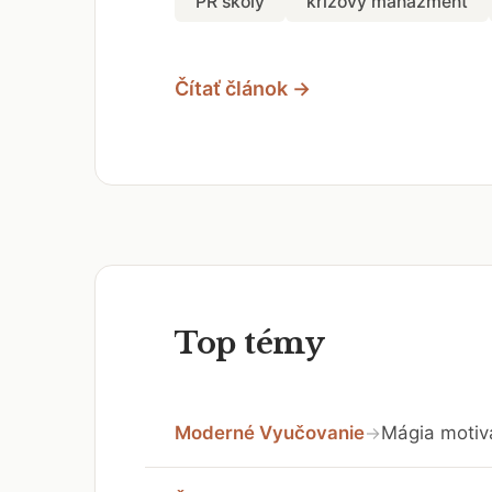
PR školy
krízový manažment
Čítať článok →
Top témy
Moderné Vyučovanie
Mágia motivá
→