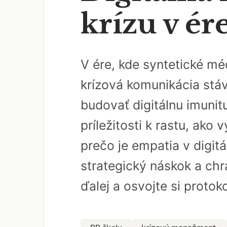
krízu v ére
V ére, kde syntetické méd
krízová komunikácia stáva
budovať digitálnu imunit
príležitosti k rastu, ako
prečo je empatia v digit
strategický náskok a chrá
ďalej a osvojte si proto