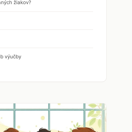
aných žiakov?
ob výučby