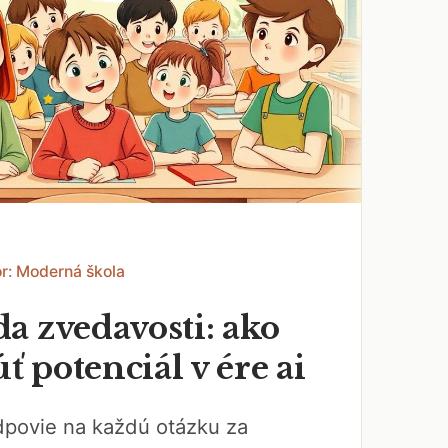
r: Moderná škola
a zvedavosti: ako
 potenciál v ére ai
dpovie na každú otázku za