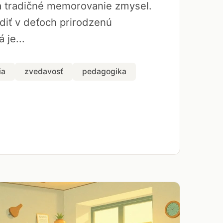
a tradičné memorovanie zmysel.
diť v deťoch prirodzenú
 je...
ia
zvedavosť
pedagogika