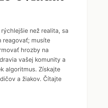
ýchlejšie než realita, sa
en reagovať; musíte
ormovať hrozby na
zdravia vašej komunity a
k algoritmus. Získajte
dičov a žiakov. Čítajte