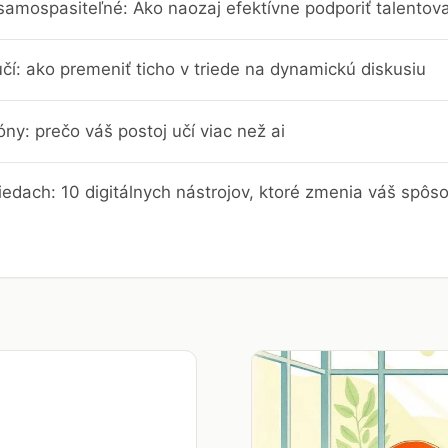
 samospasiteľné: Ako naozaj efektívne podporiť talentov
učí: ako premeniť ticho v triede na dynamickú diskusiu
ny: prečo váš postoj učí viac než ai
riedach: 10 digitálnych nástrojov, ktoré zmenia váš spôs