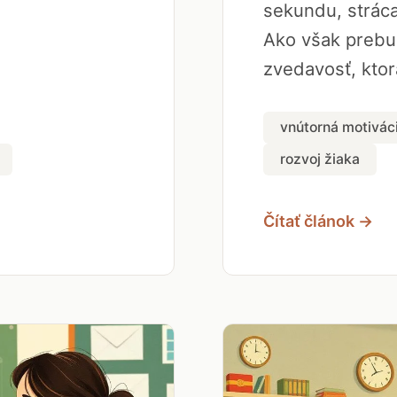
sekundu, strác
Ako však prebu
zvedavosť, ktorá
vnútorná motivác
rozvoj žiaka
Čítať článok →