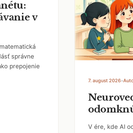
nétu:
ávanie v
a matematická
lásť správne
ako prepojenie
7. august 2026
•
Auto
Neuroved
odomknúť
V ére, kde AI o