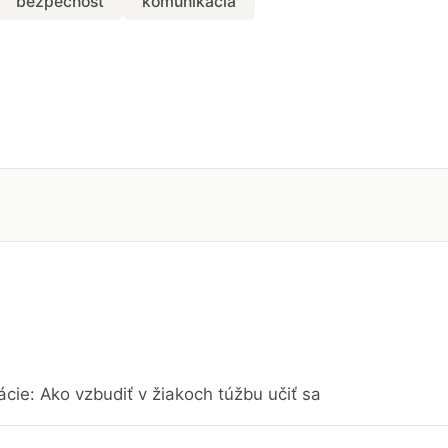
bezpečnosť
komunikácia
cie: Ako vzbudiť v žiakoch túžbu učiť sa