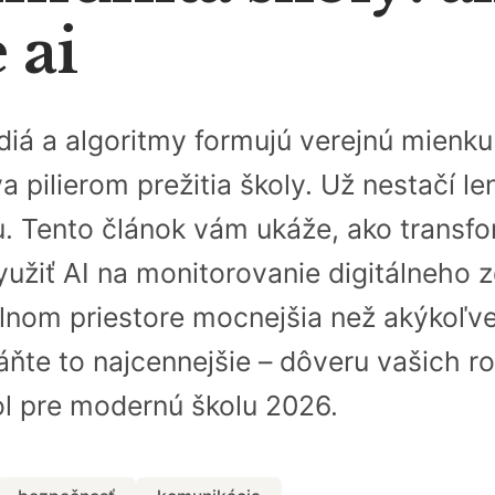
 ai
iá a algoritmy formujú verejnú mienku r
 pilierom prežitia školy. Už nestačí l
u. Tento článok vám ukáže, ako transf
 využiť AI na monitorovanie digitálneho 
álnom priestore mocnejšia než akýkoľve
ňte to najcennejšie – dôveru vašich ro
kol pre modernú školu 2026.