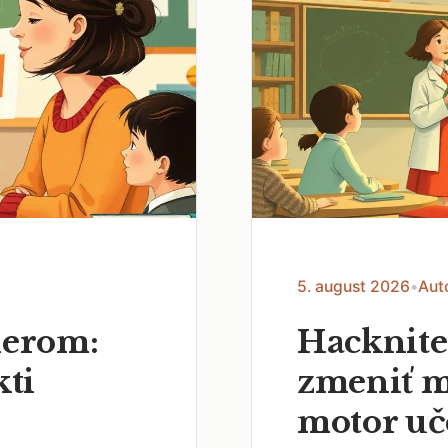
5. august 2026
•
Aut
nerom:
Hacknite
kti
zmeniť m
motor uč