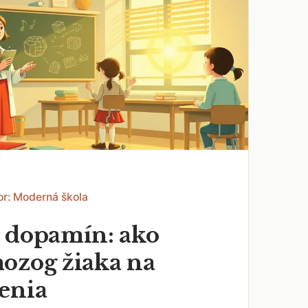
or: Moderná škola
 dopamín: ako
ozog žiaka na
enia