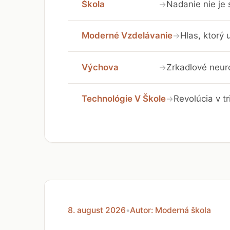
Škola
Nadanie nie je
→
Moderné Vzdelávanie
Hlas, ktorý 
→
Výchova
Zrkadlové neuró
→
Technológie V Škole
Revolúcia v t
→
8. august 2026
•
Autor: Moderná škola