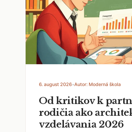
6. august 2026
•
Autor: Moderná škola
Od kritikov k part
rodičia ako archite
vzdelávania 2026