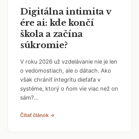
Digitálna intimita v
ére ai: kde končí
škola a začína
súkromie?
V roku 2026 už vzdelávanie nie je len
o vedomostiach, ale o dátach. Ako
však chrániť integritu dieťaťa v
systéme, ktorý o ňom vie viac než on
sám?...
Čítať článok →