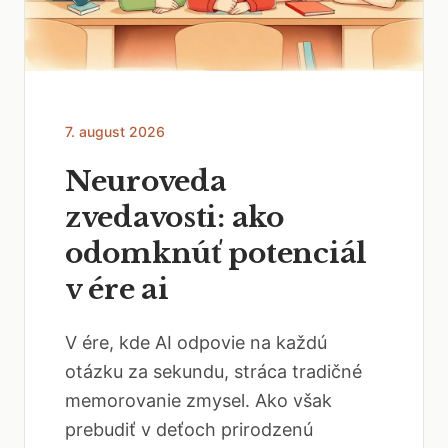
7. august 2026
Neuroveda
zvedavosti: ako
odomknúť potenciál
v ére ai
V ére, kde AI odpovie na každú
otázku za sekundu, stráca tradičné
memorovanie zmysel. Ako však
prebudiť v deťoch prirodzenú