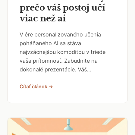
prečo váš postoj učí
viac než ai
V ére personalizovaného učenia
poháňaného AI sa stáva
najvzácnejšou komoditou v triede
vaša prítomnosť. Zabudnite na
dokonalé prezentácie. Váš...
Čítať článok →