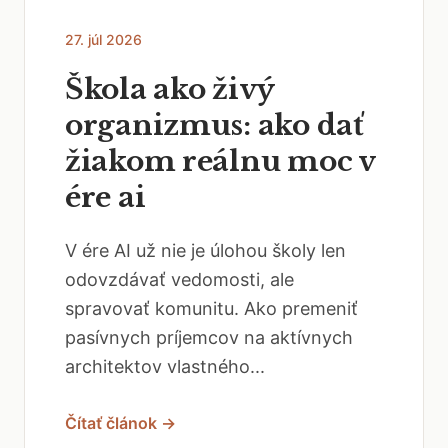
27. júl 2026
Škola ako živý
organizmus: ako dať
žiakom reálnu moc v
ére ai
V ére AI už nie je úlohou školy len
odovzdávať vedomosti, ale
spravovať komunitu. Ako premeniť
pasívnych príjemcov na aktívnych
architektov vlastného...
Čítať článok →