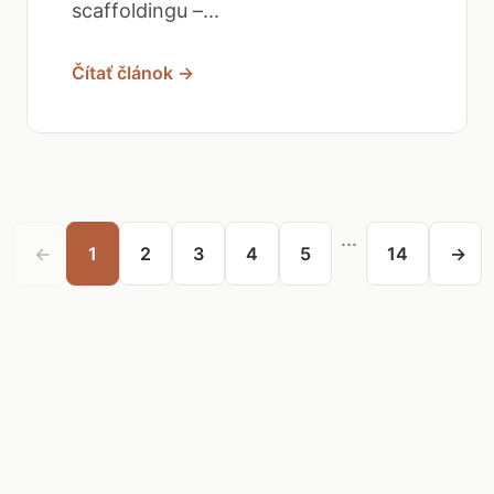
scaffoldingu –...
Čítať článok →
...
←
1
2
3
4
5
14
→