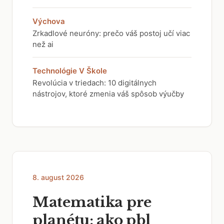
Výchova
Zrkadlové neuróny: prečo váš postoj učí viac
než ai
Technológie V Škole
Revolúcia v triedach: 10 digitálnych
nástrojov, ktoré zmenia váš spôsob výučby
8. august 2026
Matematika pre
planétu: ako pbl