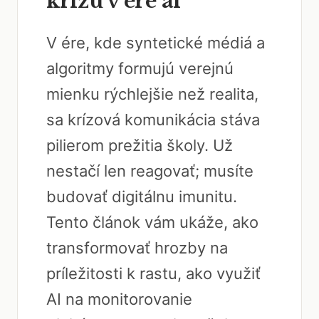
krízu v ére ai
V ére, kde syntetické médiá a
algoritmy formujú verejnú
mienku rýchlejšie než realita,
sa krízová komunikácia stáva
pilierom prežitia školy. Už
nestačí len reagovať; musíte
budovať digitálnu imunitu.
Tento článok vám ukáže, ako
transformovať hrozby na
príležitosti k rastu, ako využiť
AI na monitorovanie