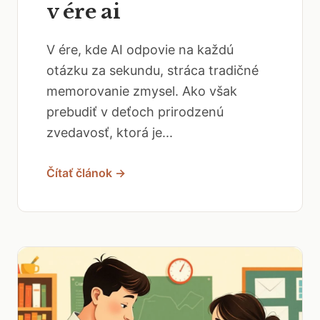
v ére ai
V ére, kde AI odpovie na každú
otázku za sekundu, stráca tradičné
memorovanie zmysel. Ako však
prebudiť v deťoch prirodzenú
zvedavosť, ktorá je...
Čítať článok →