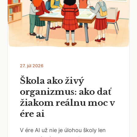
27. júl 2026
Škola ako živý
organizmus: ako dať
žiakom reálnu moc v
ére ai
V ére AI už nie je úlohou školy len