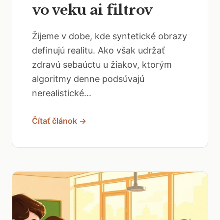
vo veku ai filtrov
Žijeme v dobe, kde syntetické obrazy
definujú realitu. Ako však udržať
zdravú sebaúctu u žiakov, ktorým
algoritmy denne podsúvajú
nerealistické...
Čítať článok →