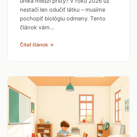
uniká medzi prsty? V roku 2026 už
nestačí len odučiť látku – musíme
pochopiť biológiu odmeny. Tento
článok vám...
Čítať článok →