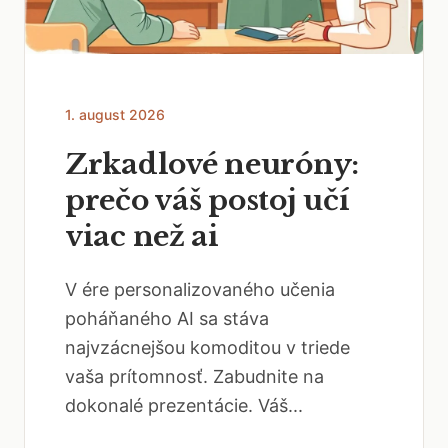
1. august 2026
Zrkadlové neuróny:
prečo váš postoj učí
viac než ai
V ére personalizovaného učenia
poháňaného AI sa stáva
najvzácnejšou komoditou v triede
vaša prítomnosť. Zabudnite na
dokonalé prezentácie. Váš...