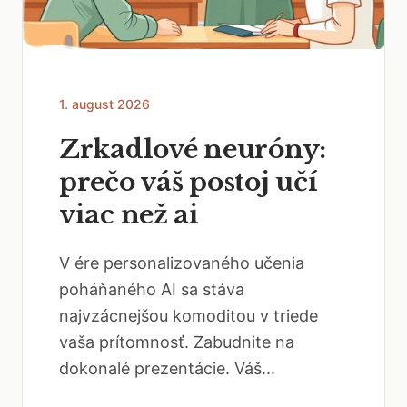
1. august 2026
Zrkadlové neuróny:
prečo váš postoj učí
viac než ai
V ére personalizovaného učenia
poháňaného AI sa stáva
najvzácnejšou komoditou v triede
vaša prítomnosť. Zabudnite na
dokonalé prezentácie. Váš...