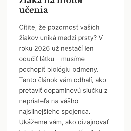
žiaka na motor
učenia
Cítite, že pozornosť vašich
žiakov uniká medzi prsty? V
roku 2026 už nestačí len
odučiť látku – musíme
pochopiť biológiu odmeny.
Tento článok vám odhalí, ako
pretaviť dopamínovú slučku z
nepriateľa na vášho
najsilnejšieho spojenca.
Ukážeme vám, ako dizajnovať