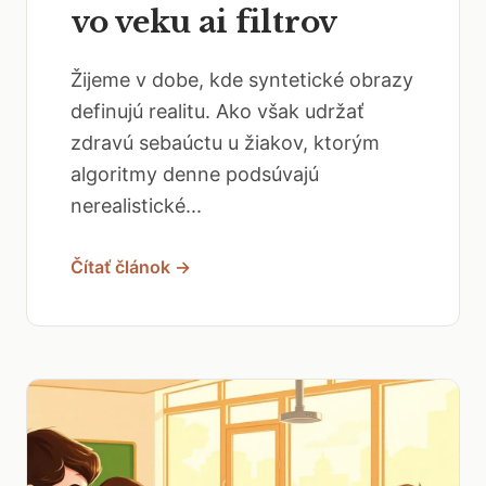
vo veku ai filtrov
Žijeme v dobe, kde syntetické obrazy
definujú realitu. Ako však udržať
zdravú sebaúctu u žiakov, ktorým
algoritmy denne podsúvajú
nerealistické...
Čítať článok →