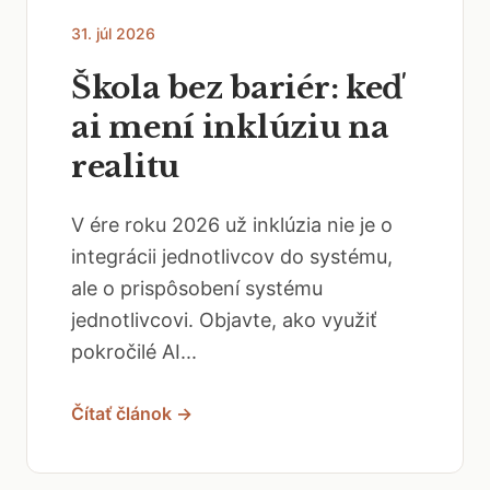
31. júl 2026
Škola bez bariér: keď
ai mení inklúziu na
realitu
V ére roku 2026 už inklúzia nie je o
integrácii jednotlivcov do systému,
ale o prispôsobení systému
jednotlivcovi. Objavte, ako využiť
pokročilé AI...
Čítať článok →