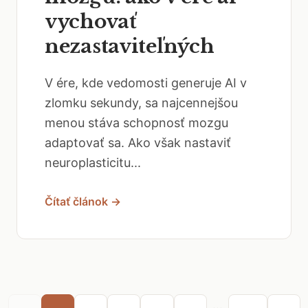
vychovať
nezastaviteľných
V ére, kde vedomosti generuje AI v
zlomku sekundy, sa najcennejšou
menou stáva schopnosť mozgu
adaptovať sa. Ako však nastaviť
neuroplasticitu...
Čítať článok →
...