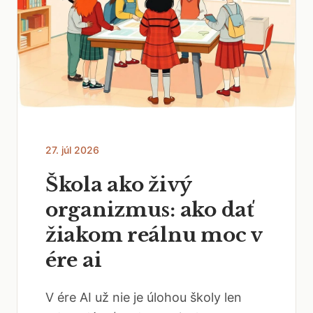
27. júl 2026
Škola ako živý
organizmus: ako dať
žiakom reálnu moc v
ére ai
V ére AI už nie je úlohou školy len