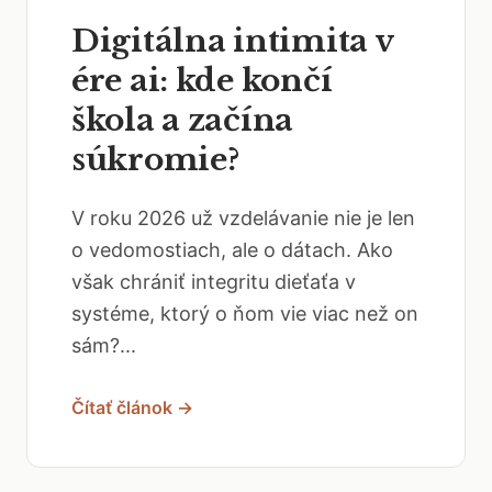
Digitálna intimita v
ére ai: kde končí
škola a začína
súkromie?
V roku 2026 už vzdelávanie nie je len
o vedomostiach, ale o dátach. Ako
však chrániť integritu dieťaťa v
systéme, ktorý o ňom vie viac než on
sám?...
Čítať článok →