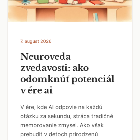
7. august 2026
Neuroveda
zvedavosti: ako
odomknúť potenciál
v ére ai
V ére, kde AI odpovie na každú
otázku za sekundu, stráca tradičné
memorovanie zmysel. Ako však
prebudiť v deťoch prirodzenú