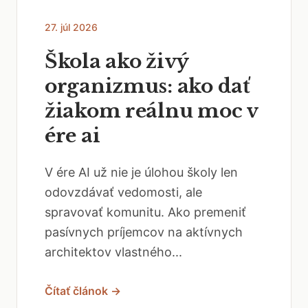
27. júl 2026
Škola ako živý
organizmus: ako dať
žiakom reálnu moc v
ére ai
V ére AI už nie je úlohou školy len
odovzdávať vedomosti, ale
spravovať komunitu. Ako premeniť
pasívnych príjemcov na aktívnych
architektov vlastného...
Čítať článok →