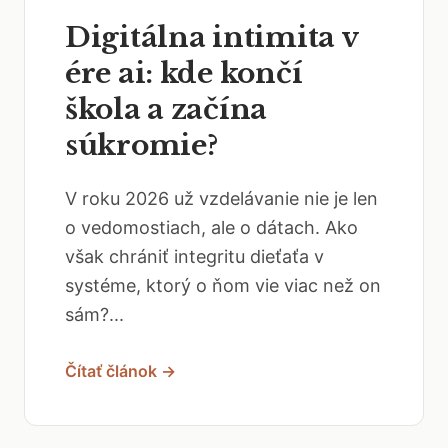
Digitálna intimita v
ére ai: kde končí
škola a začína
súkromie?
V roku 2026 už vzdelávanie nie je len
o vedomostiach, ale o dátach. Ako
však chrániť integritu dieťaťa v
systéme, ktorý o ňom vie viac než on
sám?...
Čítať článok →