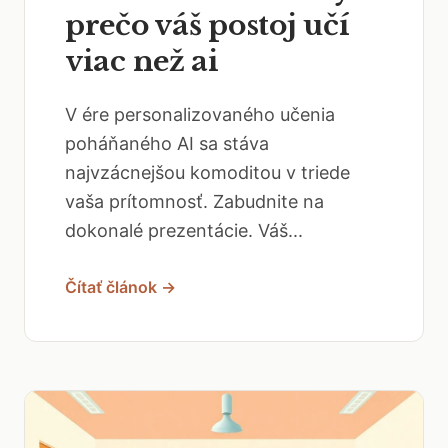
prečo váš postoj učí
viac než ai
V ére personalizovaného učenia
poháňaného AI sa stáva
najvzácnejšou komoditou v triede
vaša prítomnosť. Zabudnite na
dokonalé prezentácie. Váš...
Čítať článok →