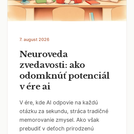
7. august 2026
Neuroveda
zvedavosti: ako
odomknúť potenciál
v ére ai
V ére, kde AI odpovie na každú
otázku za sekundu, stráca tradičné
memorovanie zmysel. Ako však
prebudiť v deťoch prirodzenú