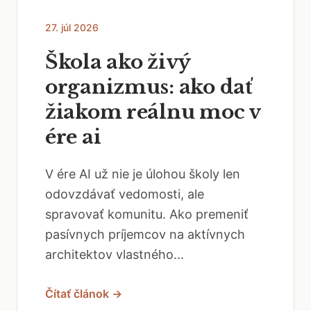
27. júl 2026
Škola ako živý
organizmus: ako dať
žiakom reálnu moc v
ére ai
V ére AI už nie je úlohou školy len
odovzdávať vedomosti, ale
spravovať komunitu. Ako premeniť
pasívnych príjemcov na aktívnych
architektov vlastného...
Čítať článok →