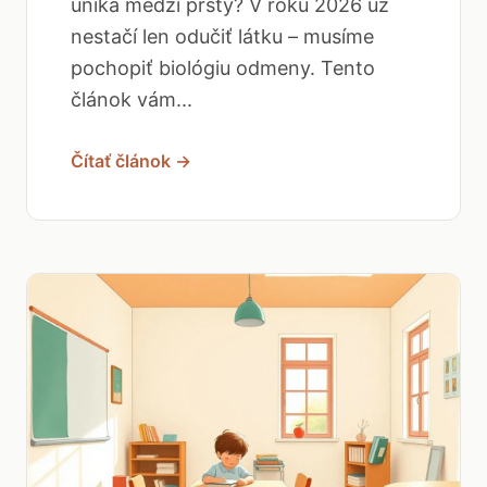
uniká medzi prsty? V roku 2026 už
nestačí len odučiť látku – musíme
pochopiť biológiu odmeny. Tento
článok vám...
Čítať článok →