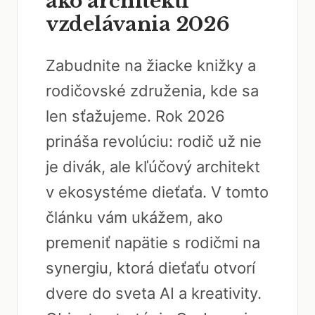
ako architekti
vzdelávania 2026
Zabudnite na žiacke knižky a
rodičovské združenia, kde sa
len sťažujeme. Rok 2026
prináša revolúciu: rodič už nie
je divák, ale kľúčový architekt
v ekosystéme dieťaťa. V tomto
článku vám ukážem, ako
premeniť napätie s rodičmi na
synergiu, ktorá dieťaťu otvorí
dvere do sveta AI a kreativity.