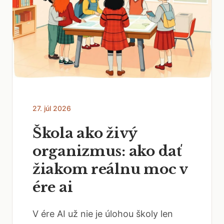
27. júl 2026
Škola ako živý
organizmus: ako dať
žiakom reálnu moc v
ére ai
V ére AI už nie je úlohou školy len