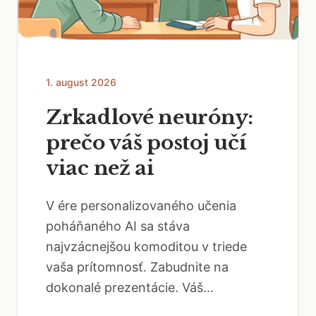
1. august 2026
Zrkadlové neuróny:
prečo váš postoj učí
viac než ai
V ére personalizovaného učenia
poháňaného AI sa stáva
najvzácnejšou komoditou v triede
vaša prítomnosť. Zabudnite na
dokonalé prezentácie. Váš...