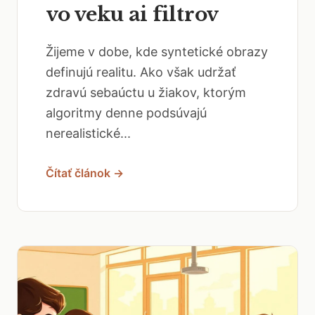
vo veku ai filtrov
Žijeme v dobe, kde syntetické obrazy
definujú realitu. Ako však udržať
zdravú sebaúctu u žiakov, ktorým
algoritmy denne podsúvajú
nerealistické...
Čítať článok →