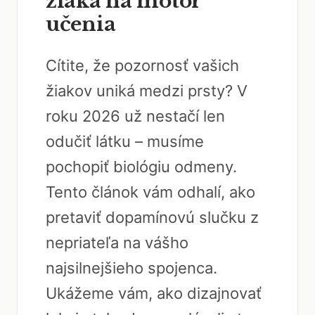
žiaka na motor
učenia
Cítite, že pozornosť vašich
žiakov uniká medzi prsty? V
roku 2026 už nestačí len
odučiť látku – musíme
pochopiť biológiu odmeny.
Tento článok vám odhalí, ako
pretaviť dopamínovú slučku z
nepriateľa na vášho
najsilnejšieho spojenca.
Ukážeme vám, ako dizajnovať