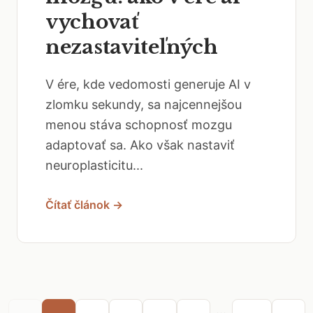
vychovať
nezastaviteľných
V ére, kde vedomosti generuje AI v
zlomku sekundy, sa najcennejšou
menou stáva schopnosť mozgu
adaptovať sa. Ako však nastaviť
neuroplasticitu...
Čítať článok →
...