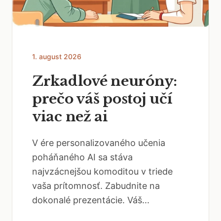
1. august 2026
Zrkadlové neuróny:
prečo váš postoj učí
viac než ai
V ére personalizovaného učenia
poháňaného AI sa stáva
najvzácnejšou komoditou v triede
vaša prítomnosť. Zabudnite na
dokonalé prezentácie. Váš...