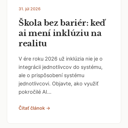
31. júl 2026
Škola bez bariér: keď
ai mení inklúziu na
realitu
V ére roku 2026 už inklúzia nie je o
integrácii jednotlivcov do systému,
ale o prispôsobení systému
jednotlivcovi. Objavte, ako využiť
pokročilé AI...
Čítať článok →