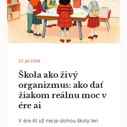
27. júl 2026
Škola ako živý
organizmus: ako dať
žiakom reálnu moc v
ére ai
V ére AI už nie je úlohou školy len