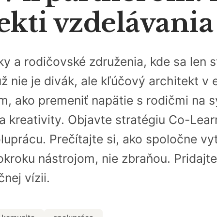
ekti vzdelávani
ky a rodičovské združenia, kde sa len
už nie je divák, ale kľúčový architekt v
 ako premeniť napätie s rodičmi na sy
 a kreativity. Objavte stratégiu Co-Lea
uprácu. Prečítajte si, ako spoločne vy
okroku nástrojom, nie zbraňou. Pridajte
nej vízii.