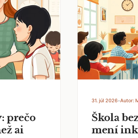
31. júl 2026
•
Autor: 
: prečo
Škola bez
než ai
mení ink