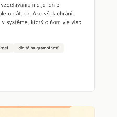
vzdelávanie nie je len o
le o dátach. Ako však chrániť
a v systéme, ktorý o ňom vie viac
ernet
digitálna gramotnosť