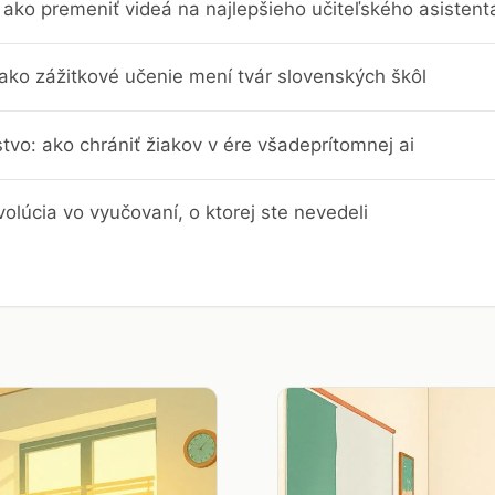
ako premeniť videá na najlepšieho učiteľského asistent
 ako zážitkové učenie mení tvár slovenských škôl
stvo: ako chrániť žiakov v ére všadeprítomnej ai
evolúcia vo vyučovaní, o ktorej ste nevedeli