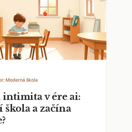
or: Moderná škola
 intimita v ére ai:
 škola a začína
e?