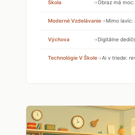
Škola
Obraz má moc: 
→
Moderné Vzdelávanie
Mimo lavíc:
→
Výchova
Digitálne dedič
→
Technológie V Škole
Ai v triede: r
→