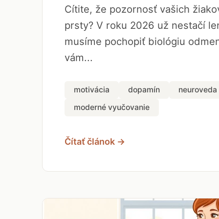
Cítite, že pozornosť vašich žiak
prsty? V roku 2026 už nestačí len
musíme pochopiť biológiu odmen
vám...
motivácia
dopamín
neuroveda
moderné vyučovanie
Čítať článok →