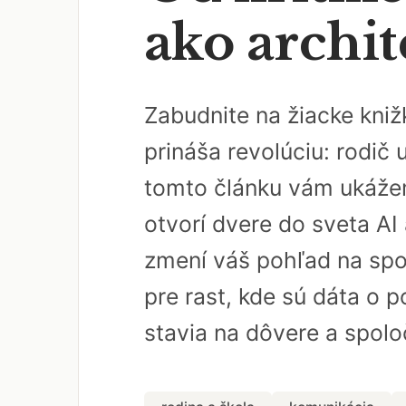
ako archit
Zabudnite na žiacke kniž
prináša revolúciu: rodič 
tomto článku vám ukážem,
otvorí dvere do sveta AI
zmení váš pohľad na spol
pre rast, kde sú dáta o p
stavia na dôvere a spoloč