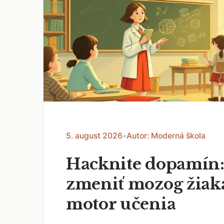
5. august 2026
•
Autor: Moderná škola
Hacknite dopamín:
zmeniť mozog žiak
motor učenia