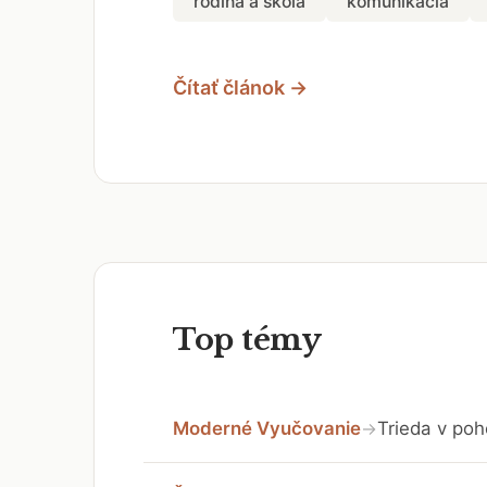
rodina a škola
komunikácia
Čítať článok →
Top témy
Moderné Vyučovanie
Trieda v poh
→