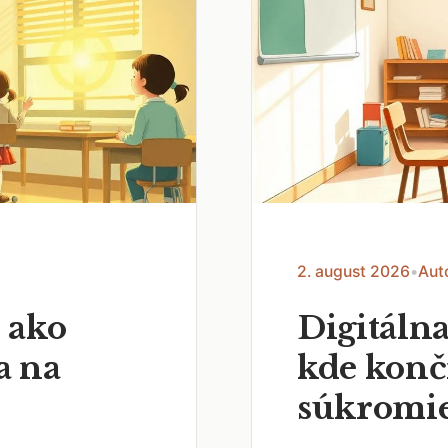
2. august 2026
•
Aut
 ako
Digitálna
a na
kde končí
súkromi