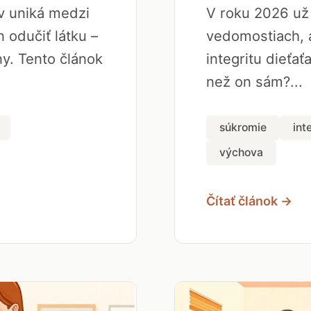
ov uniká medzi
V roku 2026 už 
 odučiť látku –
vedomostiach, a
y. Tento článok
integritu dieťať
než on sám?...
súkromie
int
výchova
Čítať článok →