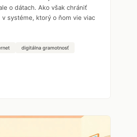
le o dátach. Ako však chrániť
a v systéme, ktorý o ňom vie viac
ernet
digitálna gramotnosť