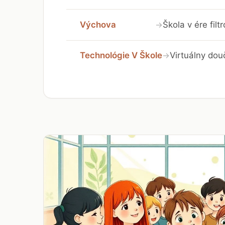
Výchova
Škola v ére fil
→
Technológie V Škole
Virtuálny dou
→