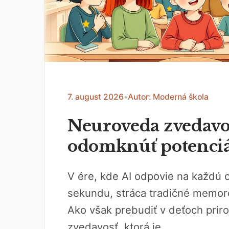
7. august 2026
•
Autor: Moderná škola
Neuroveda zvedavos
odomknúť potenciál
V ére, kde AI odpovie na každú 
sekundu, stráca tradičné memor
Ako však prebudiť v deťoch prir
zvedavosť, ktorá je...