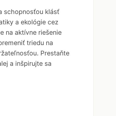
a schopnosťou klásť
tiky a ekológie cez
 na aktívne riešenie
premeniť triedu na
ržateľnosťou. Prestaňte
ej a inšpirujte sa