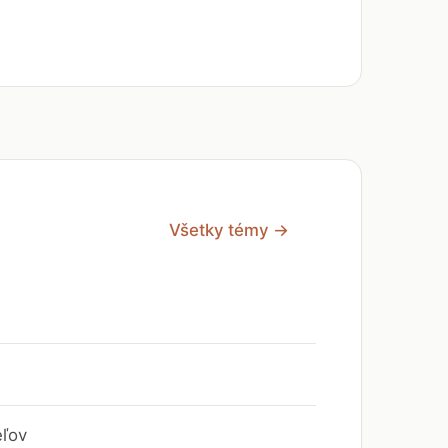
Všetky témy →
eľov