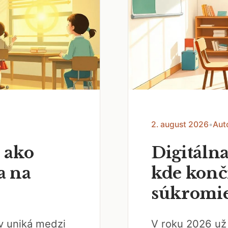
2. august 2026
•
Aut
 ako
Digitálna
a na
kde končí
súkromi
ov uniká medzi
V roku 2026 už 