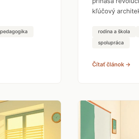
prináša revolúci
kľúčový architek
pedagogika
rodina a škola
spolupráca
Čítať článok →