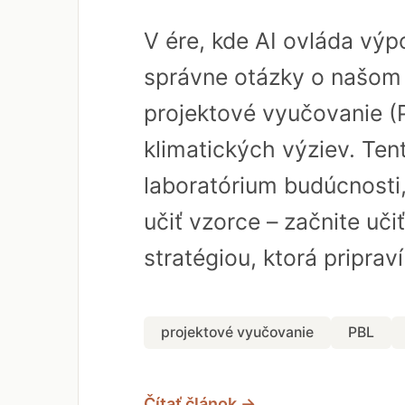
V ére, kde AI ovláda vý
správne otázky o našom 
projektové vyučovanie (
klimatických výziev. Ten
laboratórium budúcnosti,
učiť vzorce – začnite uči
stratégiou, ktorá priprav
projektové vyučovanie
PBL
Čítať článok →