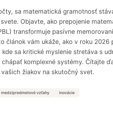
počty, sa matematická gramotnosť stáv
svete. Objavte, ako prepojenie matema
PBL) transformuje pasívne memorovanie
to článok vám ukáže, ako v roku 2026 
 kde sa kritické myslenie stretáva s ud
ť chápať komplexné systémy. Čítajte ďal
í vašich žiakov na skutočný svet.
medzipredmetové vzťahy
inovácie