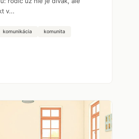
u: rodič už nie je divák, ale
t v...
komunikácia
komunita