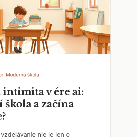
or: Moderná škola
 intimita v ére ai:
 škola a začína
e?
vzdelávanie nie je len o