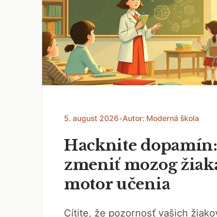
5. august 2026
•
Autor: Moderná škola
Hacknite dopamín:
zmeniť mozog žiak
motor učenia
Cítite, že pozornosť vašich žiak