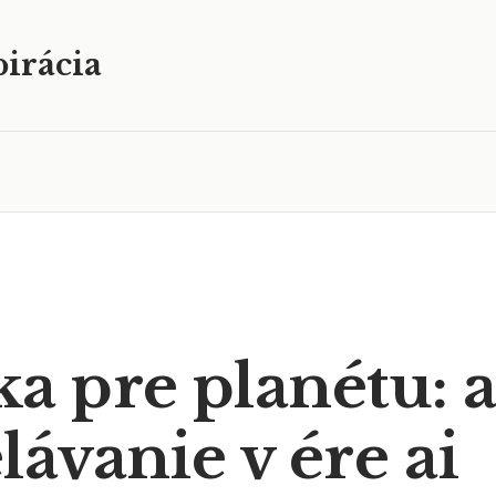
irácia
a pre planétu: a
ávanie v ére ai