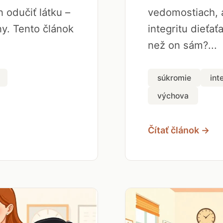
 odučiť látku –
vedomostiach, a
y. Tento článok
integritu dieťať
než on sám?...
súkromie
int
výchova
Čítať článok →