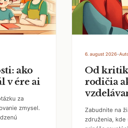
6. august 2026
•
Aut
ti: ako
Od kriti
 v ére ai
rodičia a
vzdeláva
otázku za
ovanie zmysel.
Zabudnite na ži
odzenú
združenia, kde