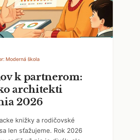
or: Moderná škola
kov k partnerom:
ko architekti
nia 2026
acke knižky a rodičovské
 sa len sťažujeme. Rok 2026