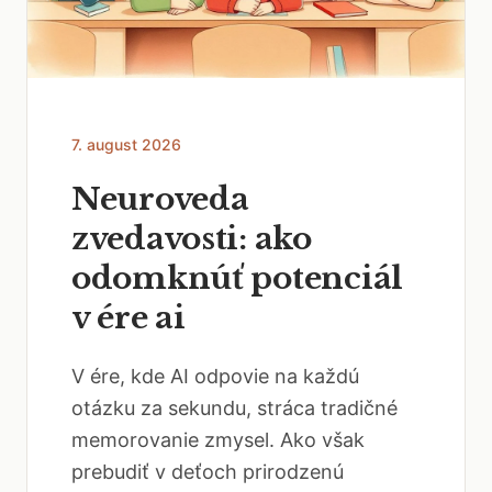
7. august 2026
Neuroveda
zvedavosti: ako
odomknúť potenciál
v ére ai
V ére, kde AI odpovie na každú
otázku za sekundu, stráca tradičné
memorovanie zmysel. Ako však
prebudiť v deťoch prirodzenú