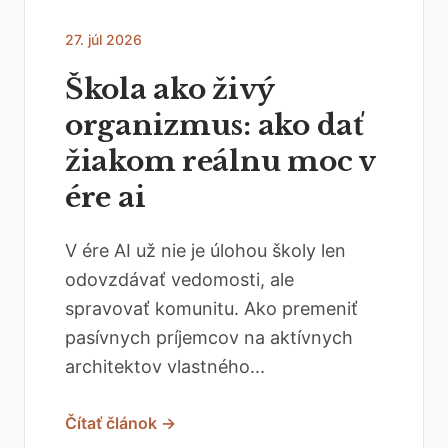
27. júl 2026
Škola ako živý
organizmus: ako dať
žiakom reálnu moc v
ére ai
V ére AI už nie je úlohou školy len
odovzdávať vedomosti, ale
spravovať komunitu. Ako premeniť
pasívnych príjemcov na aktívnych
architektov vlastného...
Čítať článok →