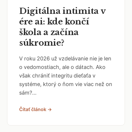
Digitálna intimita v
ére ai: kde končí
škola a začína
súkromie?
V roku 2026 už vzdelávanie nie je len
o vedomostiach, ale o dátach. Ako
však chrániť integritu dieťaťa v
systéme, ktorý o ňom vie viac než on
sám?...
Čítať článok →