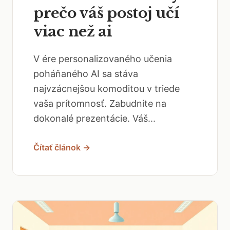
prečo váš postoj učí
viac než ai
V ére personalizovaného učenia
poháňaného AI sa stáva
najvzácnejšou komoditou v triede
vaša prítomnosť. Zabudnite na
dokonalé prezentácie. Váš...
Čítať článok →