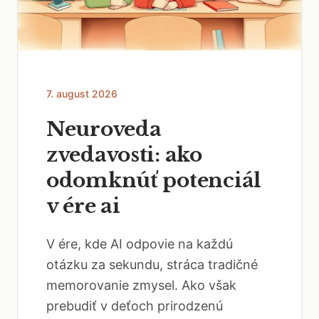
7. august 2026
Neuroveda
zvedavosti: ako
odomknúť potenciál
v ére ai
V ére, kde AI odpovie na každú
otázku za sekundu, stráca tradičné
memorovanie zmysel. Ako však
prebudiť v deťoch prirodzenú