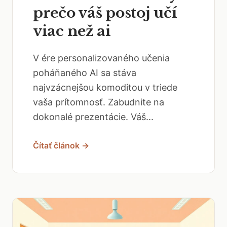
prečo váš postoj učí
viac než ai
V ére personalizovaného učenia
poháňaného AI sa stáva
najvzácnejšou komoditou v triede
vaša prítomnosť. Zabudnite na
dokonalé prezentácie. Váš...
Čítať článok →