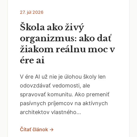
27. júl 2026
Škola ako živý
organizmus: ako dať
žiakom reálnu moc v
ére ai
V ére AI už nie je úlohou školy len
odovzdávať vedomosti, ale
spravovať komunitu. Ako premeniť
pasívnych príjemcov na aktívnych
architektov vlastného...
Čítať článok →