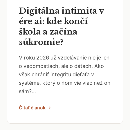
Digitálna intimita v
ére ai: kde končí
škola a začína
súkromie?
V roku 2026 už vzdelávanie nie je len
o vedomostiach, ale o dátach. Ako
však chrániť integritu dieťaťa v
systéme, ktorý o ňom vie viac než on
sám?...
Čítať článok →