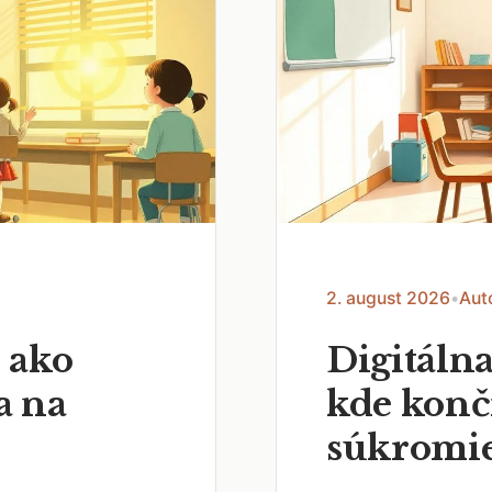
2. august 2026
•
Aut
 ako
Digitálna
a na
kde končí
súkromi