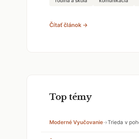
rodina a škola
komunikácia
Čítať článok →
Top témy
Moderné Vyučovanie
Trieda v poh
→