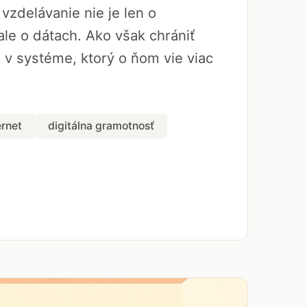
vzdelávanie nie je len o
le o dátach. Ako však chrániť
a v systéme, ktorý o ňom vie viac
ernet
digitálna gramotnosť