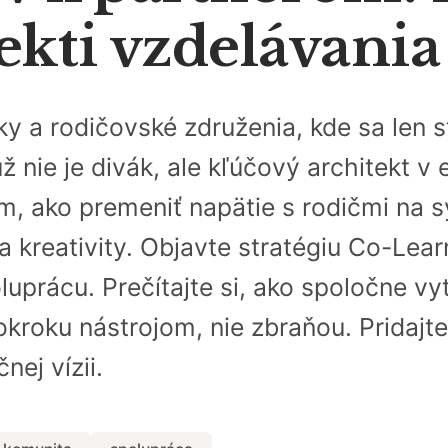
ekti vzdelávani
ky a rodičovské združenia, kde sa len
už nie je divák, ale kľúčový architekt v
 ako premeniť napätie s rodičmi na sy
 a kreativity. Objavte stratégiu Co-Lea
uprácu. Prečítajte si, ako spoločne vy
okroku nástrojom, nie zbraňou. Pridajte
nej vízii.