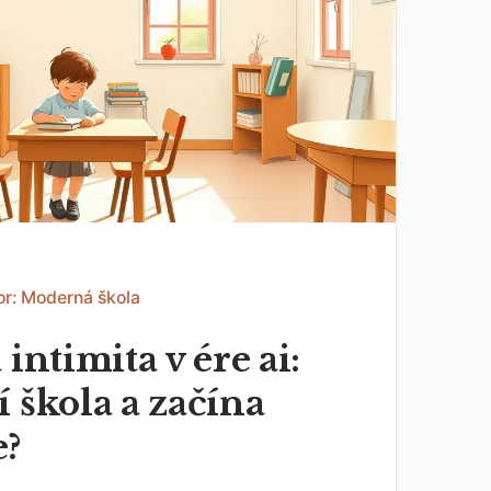
or: Moderná škola
 intimita v ére ai:
 škola a začína
e?