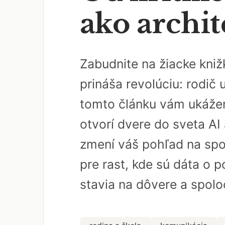
ako archit
Zabudnite na žiacke kniž
prináša revolúciu: rodič 
tomto článku vám ukážem,
otvorí dvere do sveta AI
zmení váš pohľad na spol
pre rast, kde sú dáta o p
stavia na dôvere a spoloč