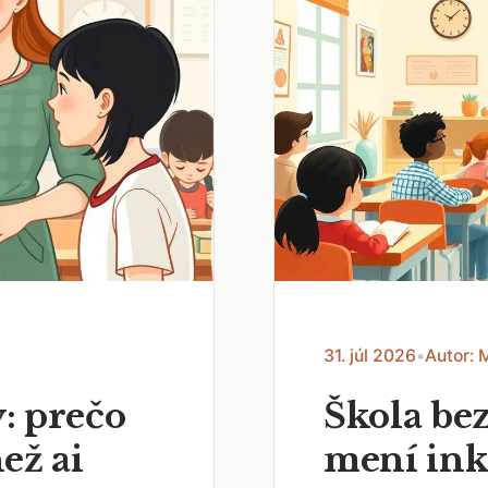
31. júl 2026
•
Autor: 
: prečo
Škola bez
než ai
mení ink