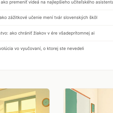
ako premeniť videá na najlepšieho učiteľského asistent
 ako zážitkové učenie mení tvár slovenských škôl
stvo: ako chrániť žiakov v ére všadeprítomnej ai
evolúcia vo vyučovaní, o ktorej ste nevedeli