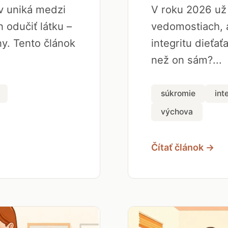
ov uniká medzi
V roku 2026 už 
 odučiť látku –
vedomostiach, a
y. Tento článok
integritu dieťať
než on sám?...
súkromie
int
výchova
Čítať článok →