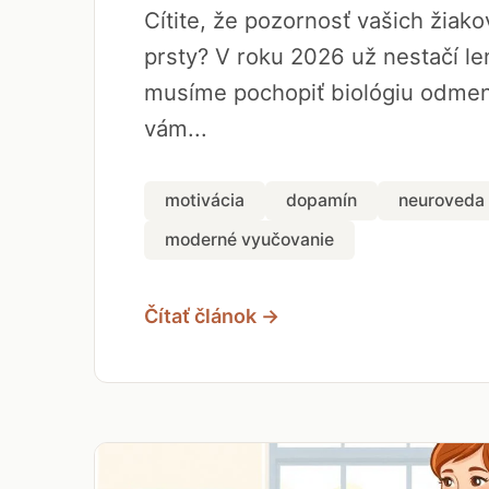
Cítite, že pozornosť vašich žiak
prsty? V roku 2026 už nestačí len
musíme pochopiť biológiu odmen
vám...
motivácia
dopamín
neuroveda
moderné vyučovanie
Čítať článok →