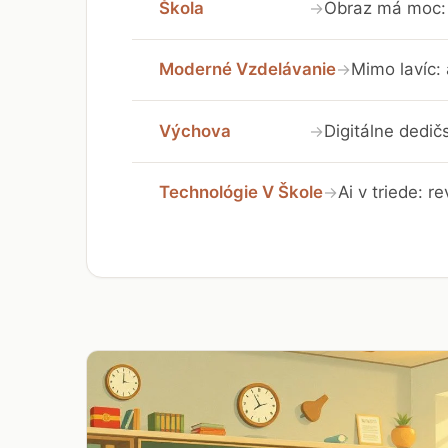
Škola
Obraz má moc: 
→
Moderné Vzdelávanie
Mimo lavíc:
→
Výchova
Digitálne dedič
→
Technológie V Škole
Ai v triede: r
→