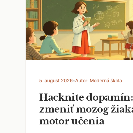
5. august 2026
•
Autor: Moderná škola
Hacknite dopamín:
zmeniť mozog žiak
motor učenia