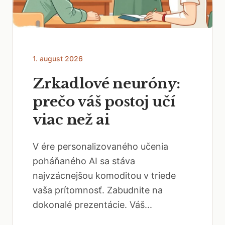
1. august 2026
Zrkadlové neuróny:
prečo váš postoj učí
viac než ai
V ére personalizovaného učenia
poháňaného AI sa stáva
najvzácnejšou komoditou v triede
vaša prítomnosť. Zabudnite na
dokonalé prezentácie. Váš...