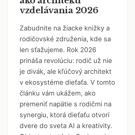
ako architekti
vzdelávania 2026
Zabudnite na žiacke knižky a
rodičovské združenia, kde sa
len sťažujeme. Rok 2026
prináša revolúciu: rodič už nie
je divák, ale kľúčový architekt
v ekosystéme dieťaťa. V tomto
článku vám ukážem, ako
premeniť napätie s rodičmi na
synergiu, ktorá dieťaťu otvorí
dvere do sveta AI a kreativity.