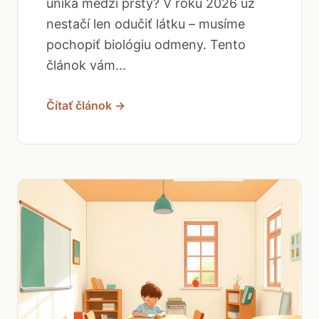
uniká medzi prsty? V roku 2026 už
nestačí len odučiť látku – musíme
pochopiť biológiu odmeny. Tento
článok vám...
Čítať článok →