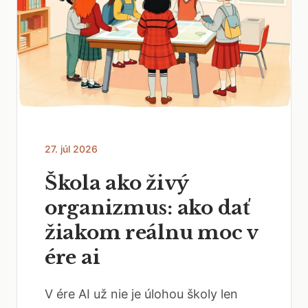
27. júl 2026
Škola ako živý
organizmus: ako dať
žiakom reálnu moc v
ére ai
V ére AI už nie je úlohou školy len