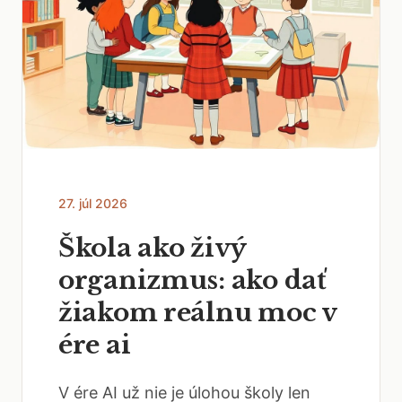
27. júl 2026
Škola ako živý
organizmus: ako dať
žiakom reálnu moc v
ére ai
V ére AI už nie je úlohou školy len