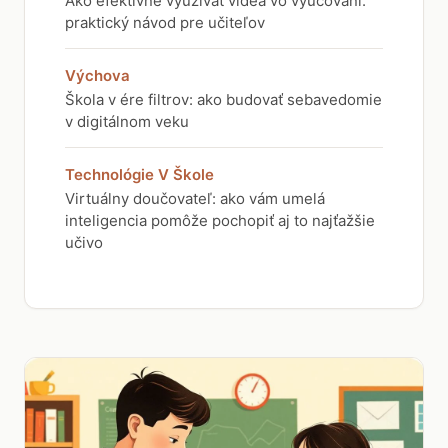
Ako efektívne využívať videá vo vyučovaní:
praktický návod pre učiteľov
Výchova
Škola v ére filtrov: ako budovať sebavedomie
v digitálnom veku
Technológie V Škole
Virtuálny doučovateľ: ako vám umelá
inteligencia pomôže pochopiť aj to najťažšie
učivo