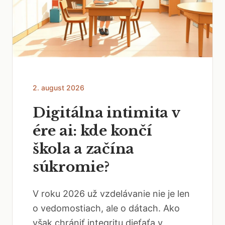
2. august 2026
Digitálna intimita v
ére ai: kde končí
škola a začína
súkromie?
V roku 2026 už vzdelávanie nie je len
o vedomostiach, ale o dátach. Ako
však chrániť integritu dieťaťa v