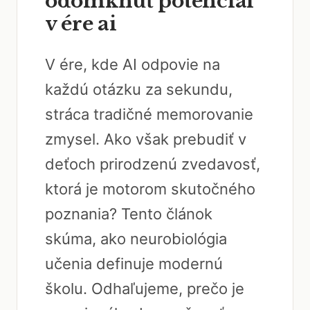
odomknúť potenciál
v ére ai
V ére, kde AI odpovie na
každú otázku za sekundu,
stráca tradičné memorovanie
zmysel. Ako však prebudiť v
deťoch prirodzenú zvedavosť,
ktorá je motorom skutočného
poznania? Tento článok
skúma, ako neurobiológia
učenia definuje modernú
školu. Odhaľujeme, prečo je