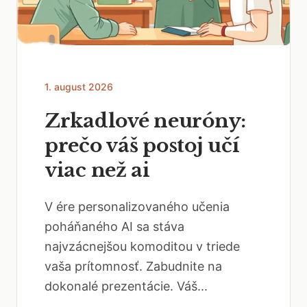
1. august 2026
Zrkadlové neuróny:
prečo váš postoj učí
viac než ai
V ére personalizovaného učenia
poháňaného AI sa stáva
najvzácnejšou komoditou v triede
vaša prítomnosť. Zabudnite na
dokonalé prezentácie. Váš...