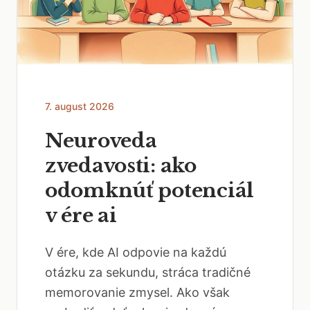
7. august 2026
Neuroveda
zvedavosti: ako
odomknúť potenciál
v ére ai
V ére, kde AI odpovie na každú
otázku za sekundu, stráca tradičné
memorovanie zmysel. Ako však