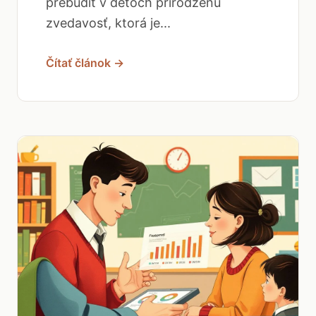
prebudiť v deťoch prirodzenú
zvedavosť, ktorá je...
Čítať článok →