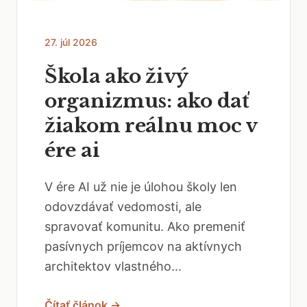
27. júl 2026
Škola ako živý
organizmus: ako dať
žiakom reálnu moc v
ére ai
V ére AI už nie je úlohou školy len
odovzdávať vedomosti, ale
spravovať komunitu. Ako premeniť
pasívnych príjemcov na aktívnych
architektov vlastného...
Čítať článok →