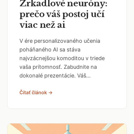
Zrkadlové neuróny:
prečo váš postoj učí
viac než ai
V ére personalizovaného učenia
poháňaného AI sa stáva
najvzácnejšou komoditou v triede
vaša prítomnosť. Zabudnite na
dokonalé prezentácie. Váš...
Čítať článok →