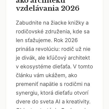
ako architekti
vzdelávania 2026
Zabudnite na žiacke knižky a
rodičovské združenia, kde sa
len sťažujeme. Rok 2026
prináša revolúciu: rodič už nie
je divák, ale kľúčový architekt
v ekosystéme dieťaťa. V tomto
článku vám ukážem, ako
premeniť napätie s rodičmi na
synergiu, ktorá dieťaťu otvorí
dvere do sveta AI a kreativity.