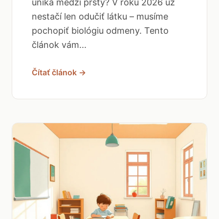
uniká medzi prsty? V roku 2026 už
nestačí len odučiť látku – musíme
pochopiť biológiu odmeny. Tento
článok vám...
Čítať článok →