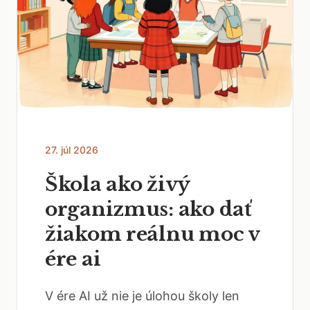
27. júl 2026
Škola ako živý
organizmus: ako dať
žiakom reálnu moc v
ére ai
V ére AI už nie je úlohou školy len