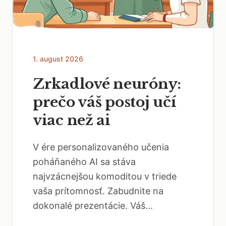
1. august 2026
Zrkadlové neuróny:
prečo váš postoj učí
viac než ai
V ére personalizovaného učenia
poháňaného AI sa stáva
najvzácnejšou komoditou v triede
vaša prítomnosť. Zabudnite na
dokonalé prezentácie. Váš...