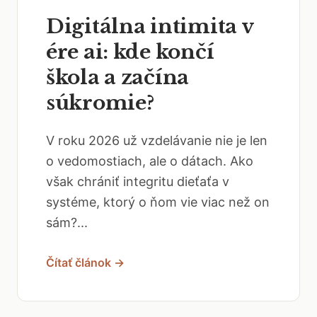
Digitálna intimita v
ére ai: kde končí
škola a začína
súkromie?
V roku 2026 už vzdelávanie nie je len
o vedomostiach, ale o dátach. Ako
však chrániť integritu dieťaťa v
systéme, ktorý o ňom vie viac než on
sám?...
Čítať článok →