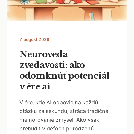
7. august 2026
Neuroveda
zvedavosti: ako
odomknúť potenciál
v ére ai
V ére, kde AI odpovie na každú
otázku za sekundu, stráca tradičné
memorovanie zmysel. Ako však
prebudiť v deťoch prirodzenú