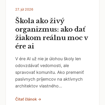
27. júl 2026
Škola ako živý
organizmus: ako dať
žiakom reálnu moc v
ére ai
V ére AI už nie je úlohou školy len
odovzdávať vedomosti, ale
spravovať komunitu. Ako premeniť
pasívnych príjemcov na aktívnych
architektov vlastného...
Čítať článok →