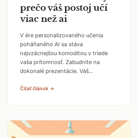
prečo váš postoj učí
viac než ai
V ére personalizovaného učenia
poháňaného AI sa stáva
najvzácnejšou komoditou v triede
vaša prítomnosť. Zabudnite na
dokonalé prezentácie. Váš...
Čítať článok →