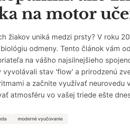
ka na motor uče
ich žiakov uniká medzi prsty? V roku 20
biológiu odmeny. Tento článok vám odh
riateľa na vášho najsilnejšieho spoje
y vyvolávali stav 'flow' a prirodzenú z
ritmami a začnite využívať neurovedu v
vať atmosféru vo vašej triede ešte dnes
eda
moderné vyučovanie