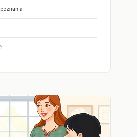
u poznania
e