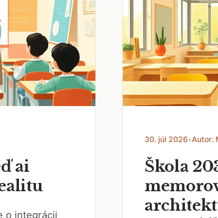
30. júl 2026
•
Autor:
ď ai
Škola 20
ealitu
memorov
architek
 o integrácii