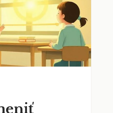
meniť