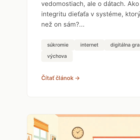
vedomostiach, ale o dátach. Ako
integritu dieťaťa v systéme, ktor
než on sám?...
súkromie
internet
digitálna gr
výchova
Čítať článok →