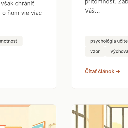
prítomnosť. Zab
 však chrániť
Váš...
ý o ňom vie viac
amotnosť
psychológia učite
vzor
výchov
Čítať článok →