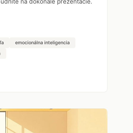
udnite na dokonalé prezentácie.
ľa
emocionálna inteligencia
a