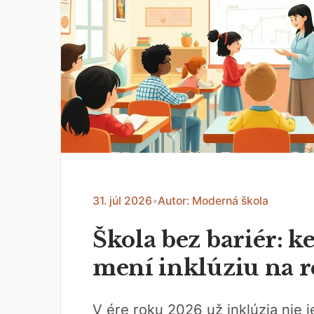
31. júl 2026
•
Autor: Moderná škola
Škola bez bariér: ke
mení inklúziu na r
V ére roku 2026 už inklúzia nie je