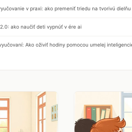
yučovanie v praxi: ako premeniť triedu na tvorivú dielň
2.0: ako naučiť deti vypnúť v ére ai
vyučovaní: Ako oživiť hodiny pomocou umelej inteligenci