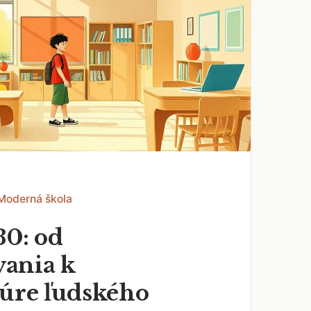
 Moderná škola
30: od
ania k
túre ľudského