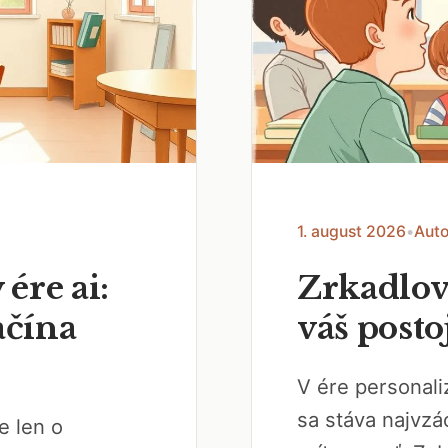
1. august 2026
•
Auto
 ére ai:
Zrkadlov
ačína
váš posto
V ére personal
sa stáva najvzá
e len o