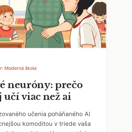
r: Moderná škola
é neuróny: prečo
j učí viac než ai
izovaného učenia poháňaného AI
cnejšou komoditou v triede vaša