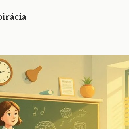
irácia