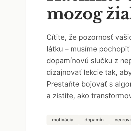
mozog žia
Cítite, že pozornosť vaš
látku – musíme pochopiť 
dopamínovú slučku z nep
dizajnovať lekcie tak, ab
Prestaňte bojovať s algo
a zistite, ako transformo
motivácia
dopamín
neurov