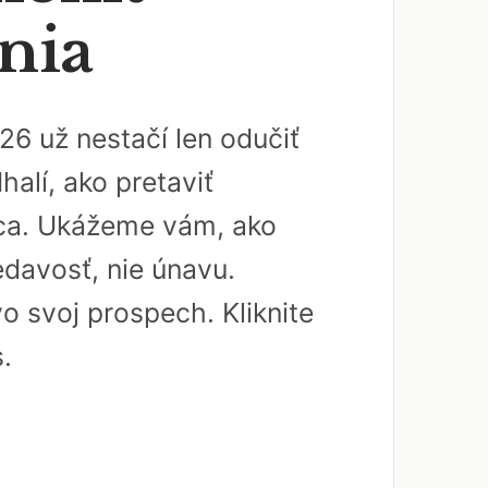
nia
26 už nestačí len odučiť
alí, ako pretaviť
nca. Ukážeme vám, ako
vedavosť, nie únavu.
o svoj prospech. Kliknite
.