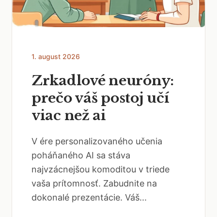
1. august 2026
Zrkadlové neuróny:
prečo váš postoj učí
viac než ai
V ére personalizovaného učenia
poháňaného AI sa stáva
najvzácnejšou komoditou v triede
vaša prítomnosť. Zabudnite na
dokonalé prezentácie. Váš...