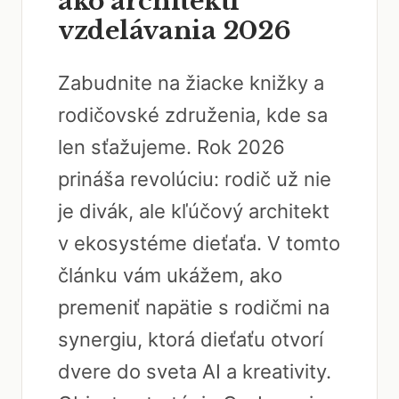
ako architekti
vzdelávania 2026
Zabudnite na žiacke knižky a
rodičovské združenia, kde sa
len sťažujeme. Rok 2026
prináša revolúciu: rodič už nie
je divák, ale kľúčový architekt
v ekosystéme dieťaťa. V tomto
článku vám ukážem, ako
premeniť napätie s rodičmi na
synergiu, ktorá dieťaťu otvorí
dvere do sveta AI a kreativity.