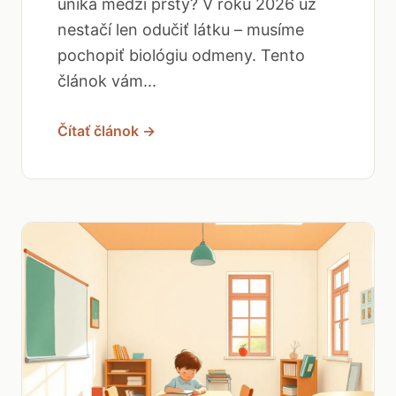
uniká medzi prsty? V roku 2026 už
nestačí len odučiť látku – musíme
pochopiť biológiu odmeny. Tento
článok vám...
Čítať článok →