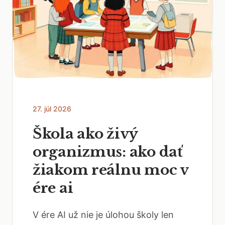
27. júl 2026
Škola ako živý
organizmus: ako dať
žiakom reálnu moc v
ére ai
V ére AI už nie je úlohou školy len