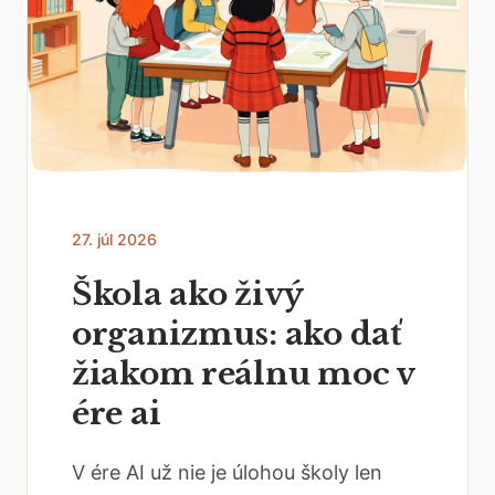
27. júl 2026
Škola ako živý
organizmus: ako dať
žiakom reálnu moc v
ére ai
V ére AI už nie je úlohou školy len