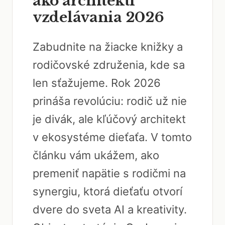
ako architekti
vzdelávania 2026
Zabudnite na žiacke knižky a
rodičovské združenia, kde sa
len sťažujeme. Rok 2026
prináša revolúciu: rodič už nie
je divák, ale kľúčový architekt
v ekosystéme dieťaťa. V tomto
článku vám ukážem, ako
premeniť napätie s rodičmi na
synergiu, ktorá dieťaťu otvorí
dvere do sveta AI a kreativity.