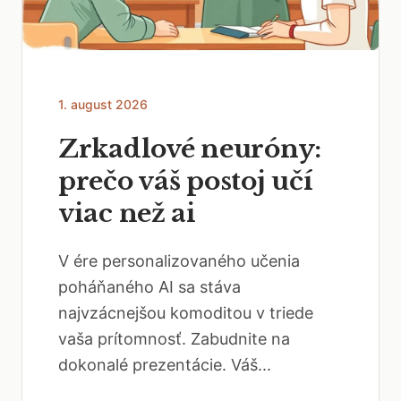
1. august 2026
Zrkadlové neuróny:
prečo váš postoj učí
viac než ai
V ére personalizovaného učenia
poháňaného AI sa stáva
najvzácnejšou komoditou v triede
vaša prítomnosť. Zabudnite na
dokonalé prezentácie. Váš...