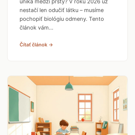
uniká medzi prsty? V roku 2026 už
nestačí len odučiť látku – musíme
pochopiť biológiu odmeny. Tento
článok vám...
Čítať článok →