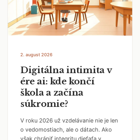
2. august 2026
Digitálna intimita v
ére ai: kde končí
škola a začína
súkromie?
V roku 2026 už vzdelávanie nie je len
o vedomostiach, ale o dátach. Ako
však chrániť integritu dieťaťa v