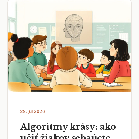
29. júl 2026
Algoritmy krásy: ako
učiť žiakov sebaúcte