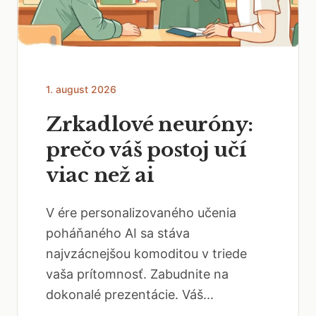
1. august 2026
Zrkadlové neuróny:
prečo váš postoj učí
viac než ai
V ére personalizovaného učenia
poháňaného AI sa stáva
najvzácnejšou komoditou v triede
vaša prítomnosť. Zabudnite na
dokonalé prezentácie. Váš...