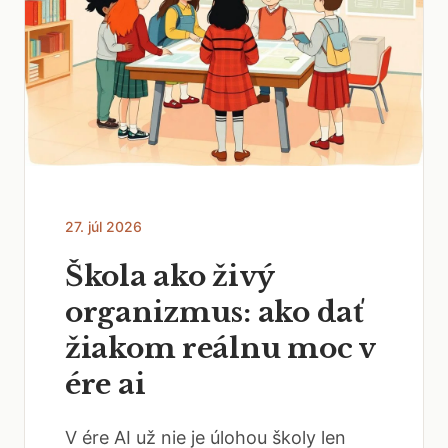
27. júl 2026
Škola ako živý
organizmus: ako dať
žiakom reálnu moc v
ére ai
V ére AI už nie je úlohou školy len