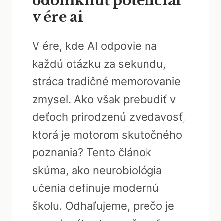
odomknúť potenciál
v ére ai
V ére, kde AI odpovie na
každú otázku za sekundu,
stráca tradičné memorovanie
zmysel. Ako však prebudiť v
deťoch prirodzenú zvedavosť,
ktorá je motorom skutočného
poznania? Tento článok
skúma, ako neurobiológia
učenia definuje modernú
školu. Odhaľujeme, prečo je