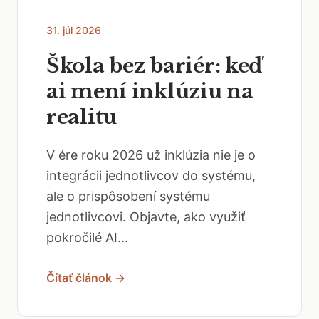
31. júl 2026
Škola bez bariér: keď
ai mení inklúziu na
realitu
V ére roku 2026 už inklúzia nie je o
integrácii jednotlivcov do systému,
ale o prispôsobení systému
jednotlivcovi. Objavte, ako využiť
pokročilé AI...
Čítať článok →