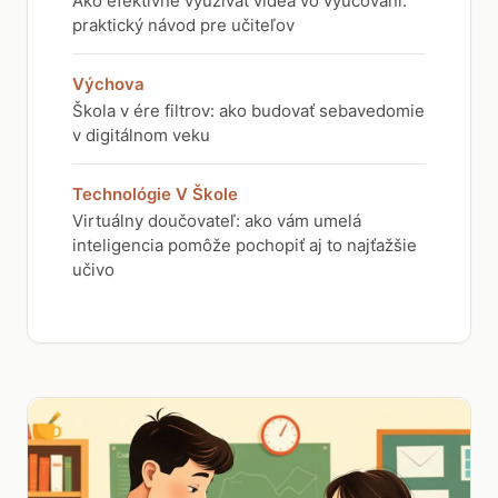
Ako efektívne využívať videá vo vyučovaní:
praktický návod pre učiteľov
Výchova
Škola v ére filtrov: ako budovať sebavedomie
v digitálnom veku
Technológie V Škole
Virtuálny doučovateľ: ako vám umelá
inteligencia pomôže pochopiť aj to najťažšie
učivo