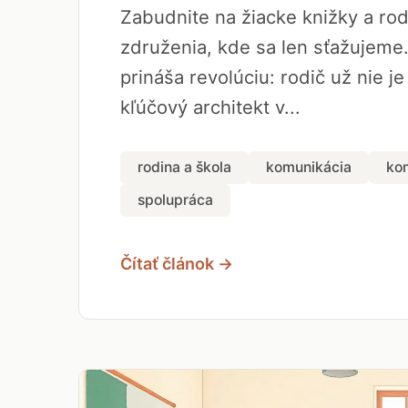
Zabudnite na žiacke knižky a ro
združenia, kde sa len sťažujeme
prináša revolúciu: rodič už nie je
kľúčový architekt v...
rodina a škola
komunikácia
ko
spolupráca
Čítať článok →