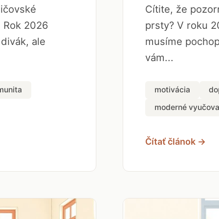
dičovské
Cítite, že pozo
. Rok 2026
prsty? V roku 2
 divák, ale
musíme pochopi
vám...
munita
motivácia
do
moderné vyučova
Čítať článok →