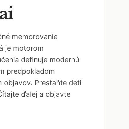
ai
dičné memorovanie
rá je motorom
učenia definuje modernú
ným predpokladom
 objavov. Prestaňte deti
ítajte ďalej a objavte