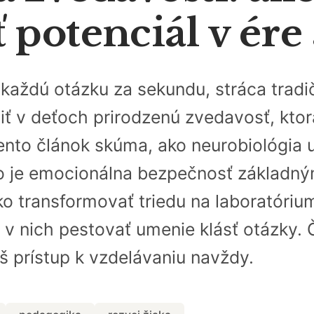
potenciál v ére 
a každú otázku za sekundu, stráca tra
iť v deťoch prirodzenú zvedavosť, kto
nto článok skúma, ako neurobiológia 
čo je emocionálna bezpečnosť základ
o transformovať triedu na laboratórium
 v nich pestovať umenie klásť otázky. Č
áš prístup k vzdelávaniu navždy.