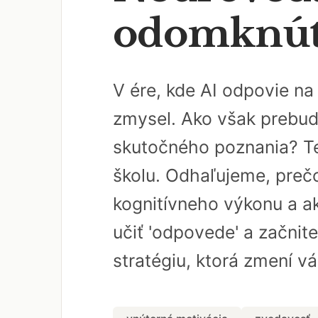
odomknúť 
V ére, kde AI odpovie n
zmysel. Ako však prebud
skutočného poznania? Te
školu. Odhaľujeme, pre
kognitívneho výkonu a ak
učiť 'odpovede' a začnite
stratégiu, ktorá zmení v