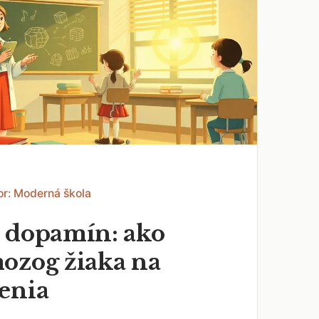
or: Moderná škola
 dopamín: ako
ozog žiaka na
enia