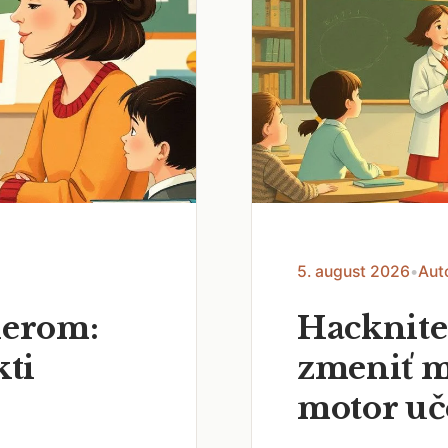
5. august 2026
•
Aut
nerom:
Hacknite
kti
zmeniť m
motor uč