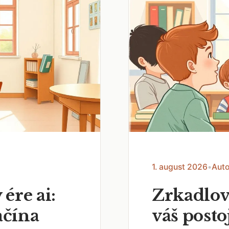
1. august 2026
•
Auto
 ére ai:
Zrkadlov
ačína
váš posto