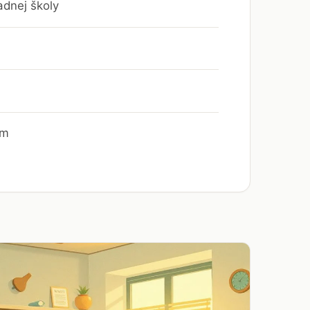
adnej školy
om