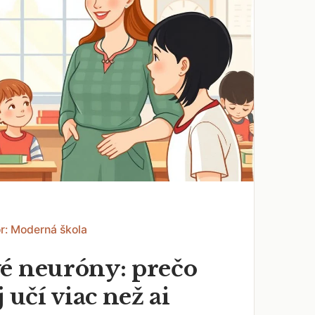
r: Moderná škola
é neuróny: prečo
j učí viac než ai