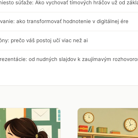
iesto súťaže: Ako vychovať tímových hráčov už od zákl
vanie: ako transformovať hodnotenie v digitálnej ére
ny: prečo váš postoj učí viac než ai
prezentácie: od nudných slajdov k zaujímavým rozhovor