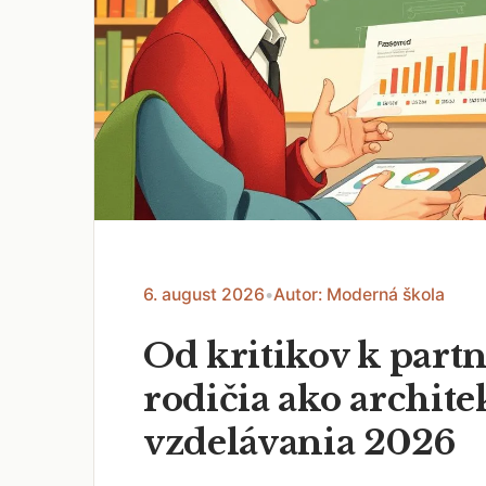
6. august 2026
•
Autor: Moderná škola
Od kritikov k part
rodičia ako archite
vzdelávania 2026