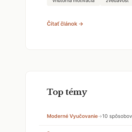
vnútorná motivácia
zvedavosť
Čítať článok →
Top témy
Moderné Vyučovanie
10 spôsobov 
→