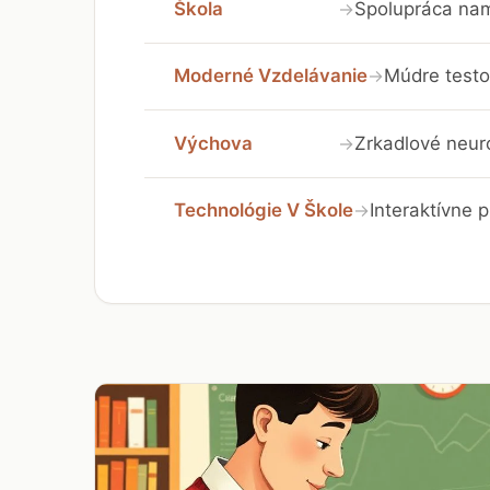
Škola
Spolupráca nam
→
Moderné Vzdelávanie
Múdre testo
→
Výchova
Zrkadlové neuró
→
Technológie V Škole
Interaktívne 
→