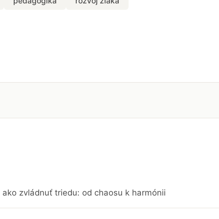
pedagogika
rozvoj žiaka
ako zvládnuť triedu: od chaosu k harmónii