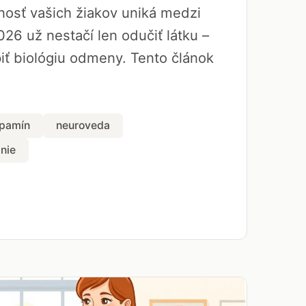
rnosť vašich žiakov uniká medzi
026 už nestačí len odučiť látku –
ť biológiu odmeny. Tento článok
pamín
neuroveda
nie