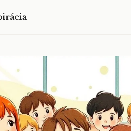
irácia