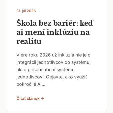
31. júl 2026
Škola bez bariér: keď
ai mení inklúziu na
realitu
V ére roku 2026 už inklúzia nie je o
integrácii jednotlivcov do systému,
ale o prispôsobení systému
jednotlivcovi. Objavte, ako využiť
pokročilé AI...
Čítať článok →