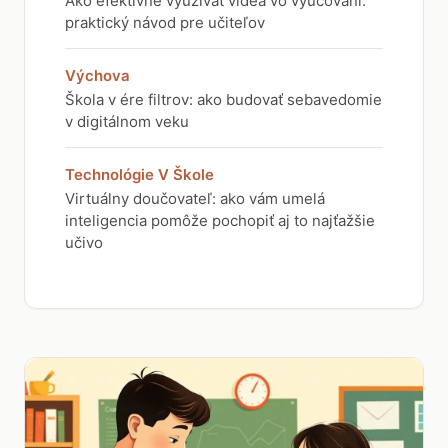
Ako efektívne využívať videá vo vyučovaní:
praktický návod pre učiteľov
Výchova
Škola v ére filtrov: ako budovať sebavedomie
v digitálnom veku
Technológie V Škole
Virtuálny doučovateľ: ako vám umelá
inteligencia pomôže pochopiť aj to najťažšie
učivo