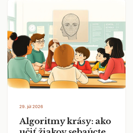
29. júl 2026
Algoritmy krásy: ako
učiť žiakov sebaúcte