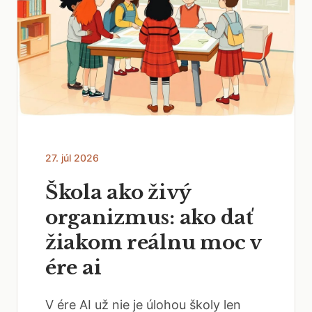
27. júl 2026
Škola ako živý
organizmus: ako dať
žiakom reálnu moc v
ére ai
V ére AI už nie je úlohou školy len