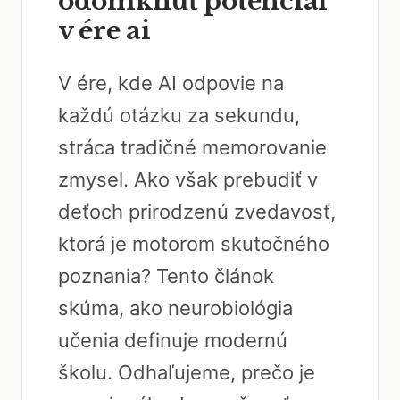
odomknúť potenciál
v ére ai
V ére, kde AI odpovie na
každú otázku za sekundu,
stráca tradičné memorovanie
zmysel. Ako však prebudiť v
deťoch prirodzenú zvedavosť,
ktorá je motorom skutočného
poznania? Tento článok
skúma, ako neurobiológia
učenia definuje modernú
školu. Odhaľujeme, prečo je