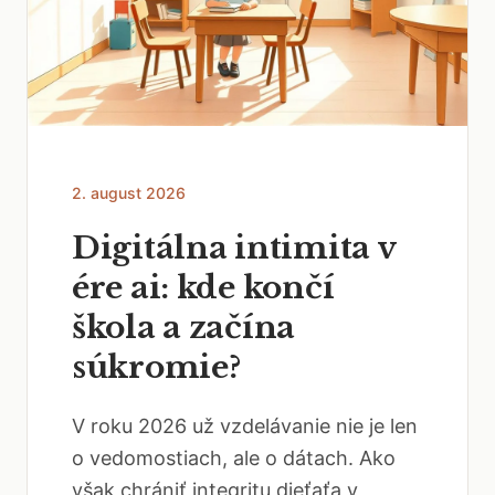
2. august 2026
Digitálna intimita v
ére ai: kde končí
škola a začína
súkromie?
V roku 2026 už vzdelávanie nie je len
o vedomostiach, ale o dátach. Ako
však chrániť integritu dieťaťa v