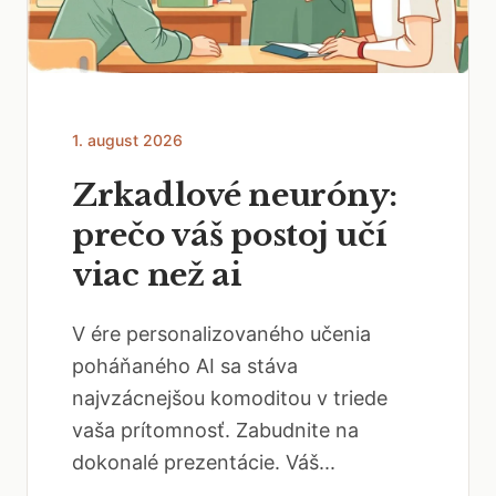
1. august 2026
Zrkadlové neuróny:
prečo váš postoj učí
viac než ai
V ére personalizovaného učenia
poháňaného AI sa stáva
najvzácnejšou komoditou v triede
vaša prítomnosť. Zabudnite na
dokonalé prezentácie. Váš...