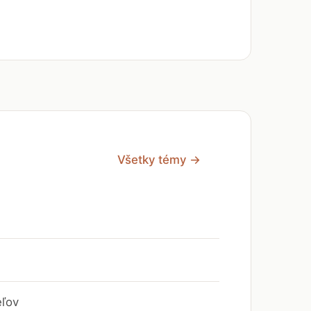
Všetky témy →
eľov