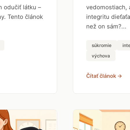
 odučiť látku –
vedomostiach, a
y. Tento článok
integritu dieťať
než on sám?...
súkromie
int
výchova
Čítať článok →