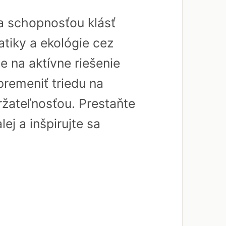
a schopnosťou klásť
tiky a ekológie cez
 na aktívne riešenie
premeniť triedu na
ržateľnosťou. Prestaňte
ej a inšpirujte sa