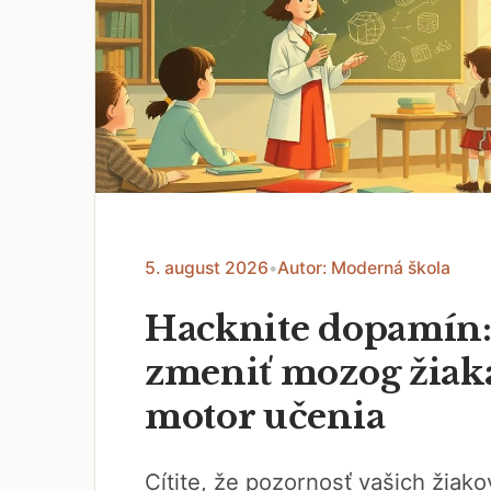
5. august 2026
•
Autor: Moderná škola
Hacknite dopamín:
zmeniť mozog žiak
motor učenia
Cítite, že pozornosť vašich žiak