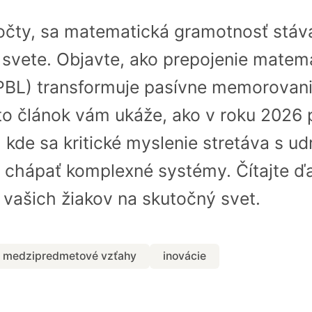
počty, sa matematická gramotnosť stáv
svete. Objavte, ako prepojenie matema
PBL) transformuje pasívne memorovanie
to článok vám ukáže, ako v roku 2026 
 kde sa kritické myslenie stretáva s ud
ť chápať komplexné systémy. Čítajte ďal
í vašich žiakov na skutočný svet.
medzipredmetové vzťahy
inovácie