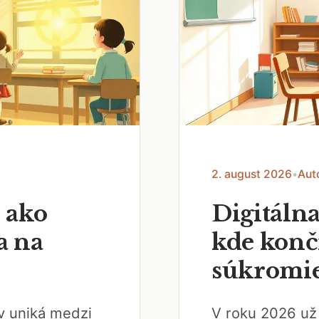
2. august 2026
•
Aut
 ako
Digitálna
a na
kde končí
súkromi
ov uniká medzi
V roku 2026 už 