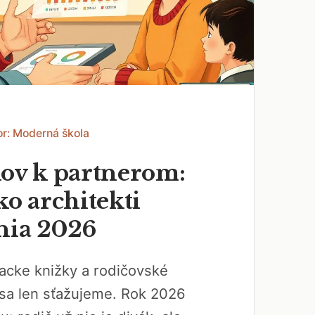
or: Moderná škola
kov k partnerom:
ko architekti
nia 2026
acke knižky a rodičovské
 sa len sťažujeme. Rok 2026