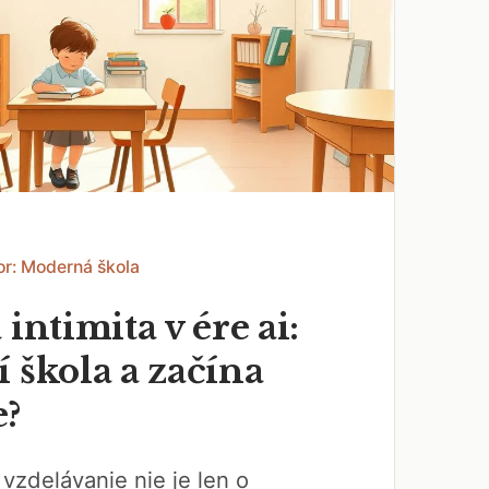
or: Moderná škola
 intimita v ére ai:
 škola a začína
e?
vzdelávanie nie je len o