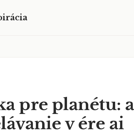
irácia
a pre planétu: a
ávanie v ére ai