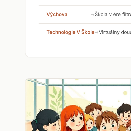
Výchova
Škola v ére fil
→
Technológie V Škole
Virtuálny dou
→