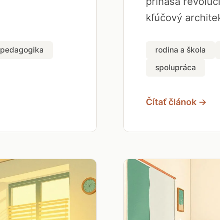
prináša revolúci
kľúčový architek
pedagogika
rodina a škola
spolupráca
Čítať článok →