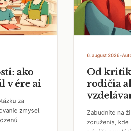
6. august 2026
•
Aut
ti: ako
Od kriti
 v ére ai
rodičia a
vzdeláva
otázku za
ovanie zmysel.
Zabudnite na ži
odzenú
združenia, kde