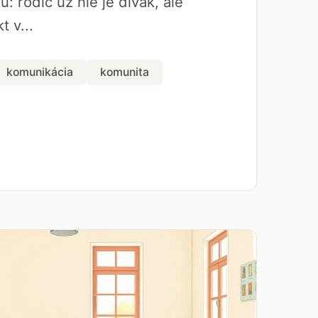
u: rodič už nie je divák, ale
t v...
komunikácia
komunita