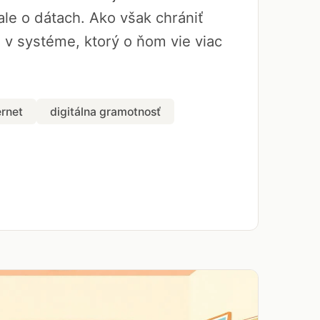
le o dátach. Ako však chrániť
a v systéme, ktorý o ňom vie viac
ernet
digitálna gramotnosť