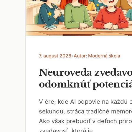
7. august 2026
•
Autor: Moderná škola
Neuroveda zvedavos
odomknúť potenciál
V ére, kde AI odpovie na každú 
sekundu, stráca tradičné memor
Ako však prebudiť v deťoch prir
zvedavosť, ktorá je...