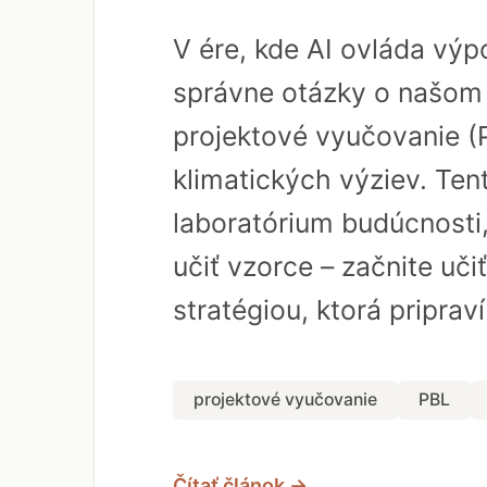
V ére, kde AI ovláda vý
správne otázky o našom 
projektové vyučovanie (
klimatických výziev. Ten
laboratórium budúcnosti,
učiť vzorce – začnite uči
stratégiou, ktorá priprav
projektové vyučovanie
PBL
Čítať článok →