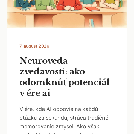
7. august 2026
Neuroveda
zvedavosti: ako
odomknúť potenciál
v ére ai
V ére, kde AI odpovie na každú
otázku za sekundu, stráca tradičné
memorovanie zmysel. Ako však