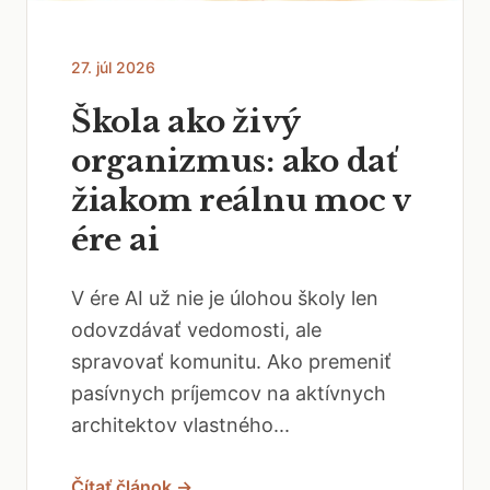
27. júl 2026
Škola ako živý
organizmus: ako dať
žiakom reálnu moc v
ére ai
V ére AI už nie je úlohou školy len
odovzdávať vedomosti, ale
spravovať komunitu. Ako premeniť
pasívnych príjemcov na aktívnych
architektov vlastného...
Čítať článok →