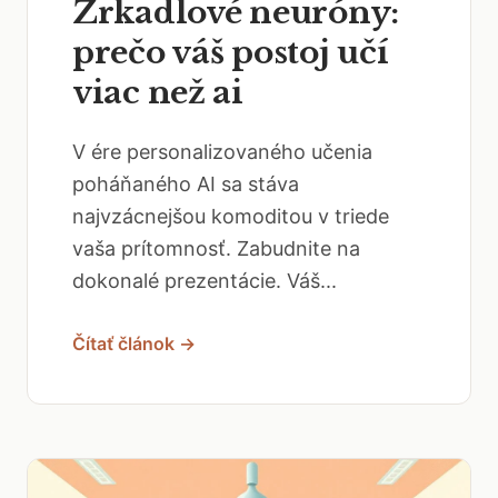
Zrkadlové neuróny:
prečo váš postoj učí
viac než ai
V ére personalizovaného učenia
poháňaného AI sa stáva
najvzácnejšou komoditou v triede
vaša prítomnosť. Zabudnite na
dokonalé prezentácie. Váš...
Čítať článok →