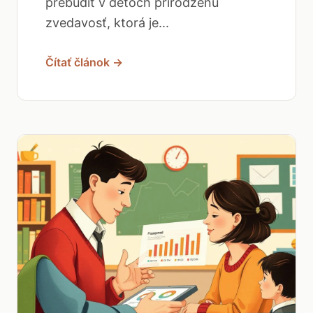
prebudiť v deťoch prirodzenú
zvedavosť, ktorá je...
Čítať článok →