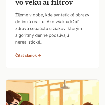
vo veku ai filtrov
Žijeme v dobe, kde syntetické obrazy
definujú realitu. Ako však udržať
zdravú sebaúctu u žiakov, ktorým
algoritmy denne podsúvajú
nerealistické...
Čítať článok →