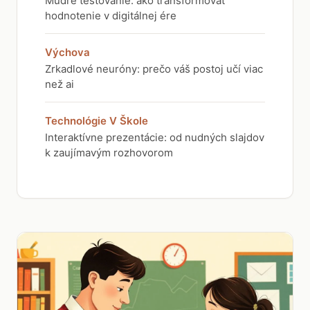
Múdre testovanie: ako transformovať
hodnotenie v digitálnej ére
Výchova
Zrkadlové neuróny: prečo váš postoj učí viac
než ai
Technológie V Škole
Interaktívne prezentácie: od nudných slajdov
k zaujímavým rozhovorom