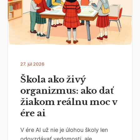
27. júl 2026
Škola ako živý
organizmus: ako dať
žiakom reálnu moc v
ére ai
V ére AI už nie je úlohou školy len
odovzdávať vedomosti, ale