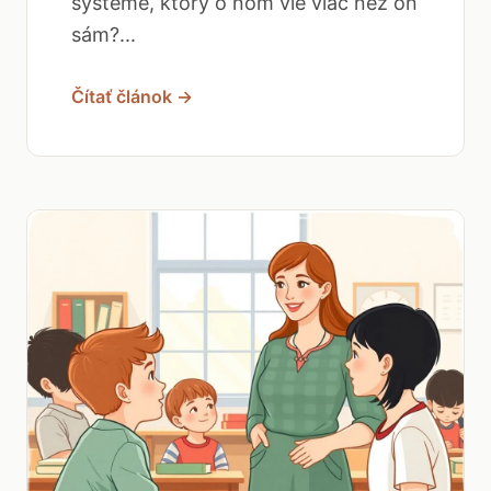
systéme, ktorý o ňom vie viac než on
sám?...
Čítať článok →