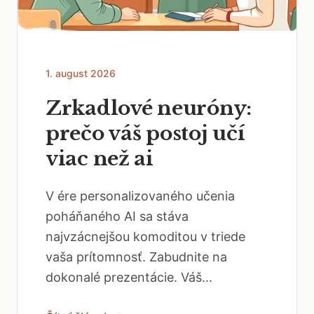
1. august 2026
Zrkadlové neuróny:
prečo váš postoj učí
viac než ai
V ére personalizovaného učenia
poháňaného AI sa stáva
najvzácnejšou komoditou v triede
vaša prítomnosť. Zabudnite na
dokonalé prezentácie. Váš...