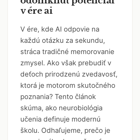
odomknúť potenciál
v ére ai
V ére, kde AI odpovie na
každú otázku za sekundu,
stráca tradičné memorovanie
zmysel. Ako však prebudiť v
deťoch prirodzenú zvedavosť,
ktorá je motorom skutočného
poznania? Tento článok
skúma, ako neurobiológia
učenia definuje modernú
školu. Odhaľujeme, prečo je