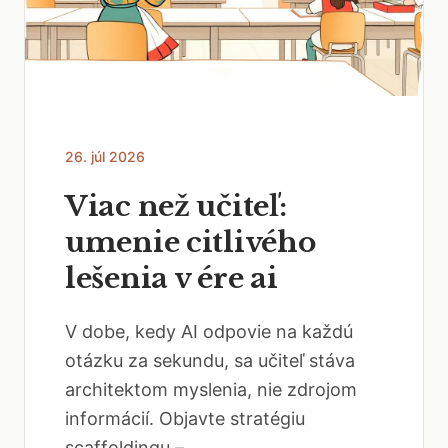
26. júl 2026
Viac než učiteľ:
umenie citlivého
lešenia v ére ai
V dobe, kedy AI odpovie na každú
otázku za sekundu, sa učiteľ stáva
architektom myslenia, nie zdrojom
informácií. Objavte stratégiu
scaffoldingu –...