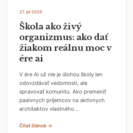
27. júl 2026
Škola ako živý
organizmus: ako dať
žiakom reálnu moc v
ére ai
V ére AI už nie je úlohou školy len
odovzdávať vedomosti, ale
spravovať komunitu. Ako premeniť
pasívnych príjemcov na aktívnych
architektov vlastného...
Čítať článok →