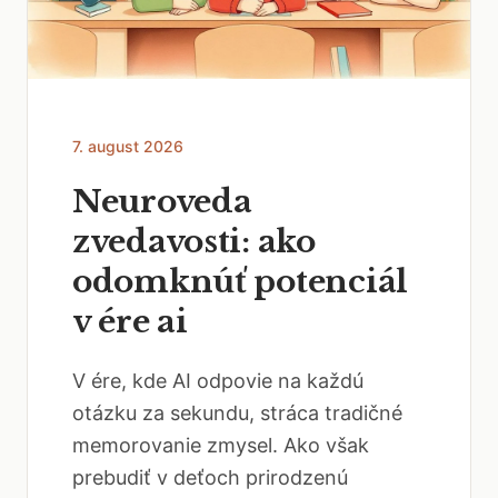
7. august 2026
Neuroveda
zvedavosti: ako
odomknúť potenciál
v ére ai
V ére, kde AI odpovie na každú
otázku za sekundu, stráca tradičné
memorovanie zmysel. Ako však
prebudiť v deťoch prirodzenú