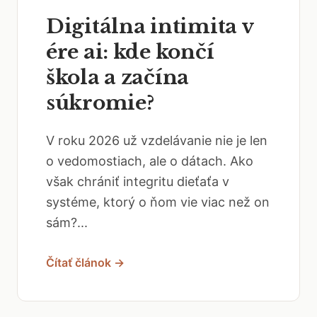
Digitálna intimita v
ére ai: kde končí
škola a začína
súkromie?
V roku 2026 už vzdelávanie nie je len
o vedomostiach, ale o dátach. Ako
však chrániť integritu dieťaťa v
systéme, ktorý o ňom vie viac než on
sám?...
Čítať článok →