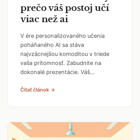
prečo váš postoj učí
viac než ai
V ére personalizovaného učenia
poháňaného AI sa stáva
najvzácnejšou komoditou v triede
vaša prítomnosť. Zabudnite na
dokonalé prezentácie. Váš...
Čítať článok →